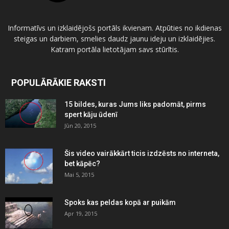
Informatīvs un izklaidējošs portāls ikvienam. Atpūties no ikdienas
steigas un darbiem, smelies daudz jaunu ideju un izklaidējies.
Katram portāla lietotājam savs stūrītis.
POPULĀRĀKIE RAKSTI
15 bildes, kuras Jums liks padomāt, pirms
spert kāju ūdenī
Jūn 20, 2015
Šis video vairākkārt ticis izdzēsts no interneta,
bet kāpēc?
Mai 5, 2015
Spoks kas peldas kopā ar puikām
Apr 19, 2015