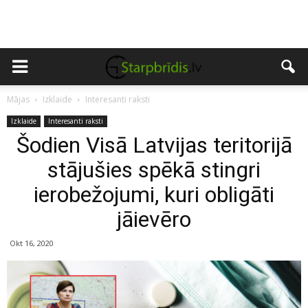
Mājas
Izklaide
Interesanti raksti
Izklaide
Interesanti raksti
Šodien Visā Latvijas teritorijā
stājušies spēkā stingri
ierobežojumi, kuri obligāti
jāievēro
Okt 16, 2020