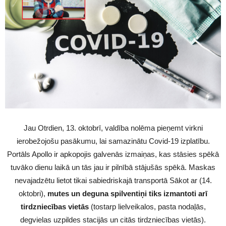
Jau Otrdien, 13. oktobrī, valdība nolēma pieņemt virkni
ierobežojošu pasākumu, lai samazinātu Covid-19 izplatību.
Portāls Apollo ir apkopojis galvenās izmaiņas, kas stāsies spēkā
tuvāko dienu laikā un tās jau ir pilnībā stājušās spēkā. Maskas
nevajadzētu lietot tikai sabiedriskajā transportā Sākot ar (14.
oktobri),
mutes un deguna spilventiņi tiks izmantoti arī
tirdzniecības vietās
(tostarp lielveikalos, pasta nodaļās,
degvielas uzpildes stacijās un citās tirdzniecības vietās).