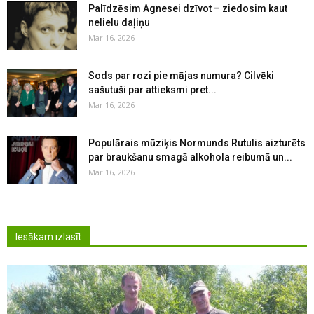
Palīdzēsim Agnesei dzīvot – ziedosim kaut
nelielu daļiņu
Mar 16, 2026
Sods par rozi pie mājas numura? Cilvēki
sašutuši par attieksmi pret...
Mar 16, 2026
Populārais mūziķis Normunds Rutulis aizturēts
par braukšanu smagā alkohola reibumā un...
Mar 16, 2026
Iesākam izlasīt