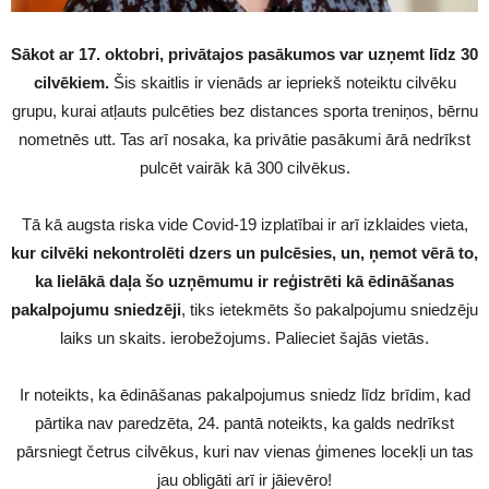
Sākot ar 17. oktobri, privātajos pasākumos var uzņemt līdz 30
cilvēkiem.
Šis skaitlis ir vienāds ar iepriekš noteiktu cilvēku
grupu, kurai atļauts pulcēties bez distances sporta treniņos, bērnu
nometnēs utt. Tas arī nosaka, ka privātie pasākumi ārā nedrīkst
pulcēt vairāk kā 300 cilvēkus.
Tā kā augsta riska vide Covid-19 izplatībai ir arī izklaides vieta,
kur cilvēki nekontrolēti dzers un pulcēsies, un, ņemot vērā to,
ka lielākā daļa šo uzņēmumu ir reģistrēti kā ēdināšanas
pakalpojumu sniedzēji
, tiks ietekmēts šo pakalpojumu sniedzēju
laiks un skaits. ierobežojums. Palieciet šajās vietās.
Ir noteikts, ka ēdināšanas pakalpojumus sniedz līdz brīdim, kad
pārtika nav paredzēta, 24. pantā noteikts, ka galds nedrīkst
pārsniegt četrus cilvēkus, kuri nav vienas ģimenes locekļi un tas
jau obligāti arī ir jāievēro!