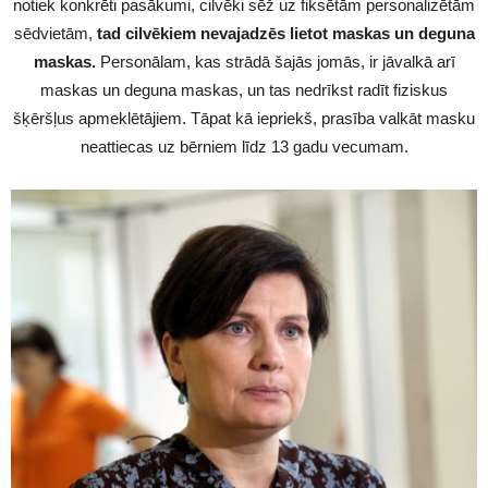
notiek konkrēti pasākumi, cilvēki sēž uz fiksētām personalizētām
sēdvietām,
tad cilvēkiem nevajadzēs lietot maskas un deguna
maskas.
Personālam, kas strādā šajās jomās, ir jāvalkā arī
maskas un deguna maskas, un tas nedrīkst radīt fiziskus
šķēršļus apmeklētājiem. Tāpat kā iepriekš, prasība valkāt masku
neattiecas uz bērniem līdz 13 gadu vecumam.