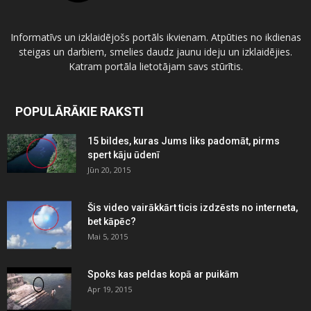
Informatīvs un izklaidējošs portāls ikvienam. Atpūties no ikdienas
steigas un darbiem, smelies daudz jaunu ideju un izklaidējies.
Katram portāla lietotājam savs stūrītis.
POPULĀRĀKIE RAKSTI
15 bildes, kuras Jums liks padomāt, pirms
spert kāju ūdenī
Jūn 20, 2015
Šis video vairākkārt ticis izdzēsts no interneta,
bet kāpēc?
Mai 5, 2015
Spoks kas peldas kopā ar puikām
Apr 19, 2015