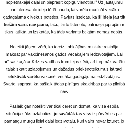
nopietnākajai daļai un pieprasīt kopīgu vienotību!” Uz jautājumu
par interesanto ideju tērēt naudu, lai varētu mudināt vecāka
gadagājuma cilvēkus potēties, Pavļuts izteicās,
ka šī ideja jau tik
tiešām vairs nav jauna
, taču, lai to īstenotu, pati ideja joprojām ir
tikusi atlikta un izskatās, ka tāds variants beigām nemaz nebūs.
Noteikti jāņem vērā, ka toreiz Labklājības ministre rosināja
maksāt par vakcinēšanos gados vecākajiem iedzīvotājiem. Lai
arī saskaņā ar Krīzes vadības komitejas sēdi, arī turpmāk varētu
tālāk skatīt uzlabojumus un dažādus priekšnoteikumus
kā tad
efektīvāk varētu
vakcinēt vecāka gadagājuma iedzīvotājus.
Svarīgi saprast, ka pašlaik tādas pilnīgas skaidrības par to pilnībā
nav.
Pašlaik gan noteikti var tikai cerēt un domāt, ka visa esošā
situācija sāks uzlaboties,
jo savādāk tas viss ir
pārvērties par
pamatīgu murgu lielai daļai iedzīvotāju, kuri vairs nevar izturēt, jo