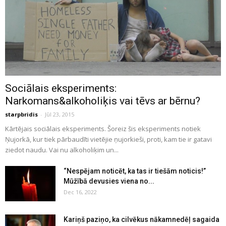
Sociālais eksperiments:
Narkomans&alkoholiķis vai tēvs ar bērnu?
starpbridis
-
Jūl 23, 2015
Kārtējais sociālais eksperiments. Šoreiz šis eksperiments notiek
Ņujorkā, kur tiek pārbaudīti vietējie ņujorkieši, proti, kam tie ir gatavi
ziedot naudu. Vai nu alkoholiķim un...
“Nespējam noticēt, ka tas ir tiešām noticis!”
Mūžībā devusies viena no...
Dec 16, 2022
Kariņš paziņo, ka cilvēkus nākamnedēļ sagaida