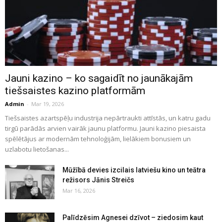
Jauni kazino – ko sagaidīt no jaunākajām
tiešsaistes kazino platformām
Admin
-
Mar 19, 2026
Tiešsaistes azartspēļu industrija nepārtraukti attīstās, un katru gadu
tirgū parādās arvien vairāk jaunu platformu. Jauni kazino piesaista
spēlētājus ar modernām tehnoloģijām, lielākiem bonusiem un
uzlabotu lietošanas...
Mūžībā devies izcilais latviešu kino un teātra
režisors Jānis Streičs
Mar 16, 2026
Palīdzēsim Agnesei dzīvot – ziedosim kaut