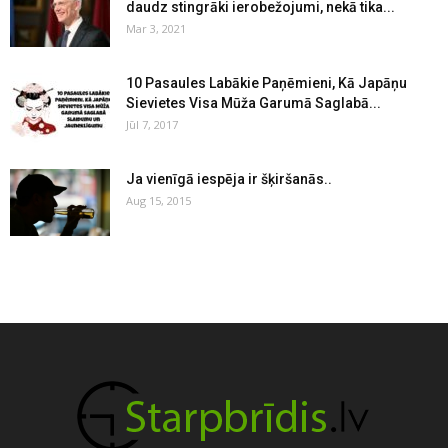
daudz stingrāki ierobežojumi, nekā tika...
Mar 3, 2021
10 Pasaules Labākie Paņēmieni, Kā Japāņu
Sievietes Visa Mūža Garumā Saglabā...
Jūl 7, 2017
Ja vienīgā iespēja ir šķiršanās..
Aug 15, 2015