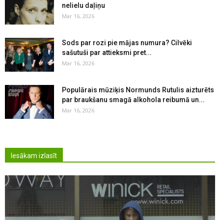
nelielu daļiņu
Mar 16, 2026
Sods par rozi pie mājas numura? Cilvēki
sašutuši par attieksmi pret...
Mar 16, 2026
Populārais mūziķis Normunds Rutulis aizturēts
par braukšanu smagā alkohola reibumā un...
Mar 16, 2026
Iesākam izlasīt