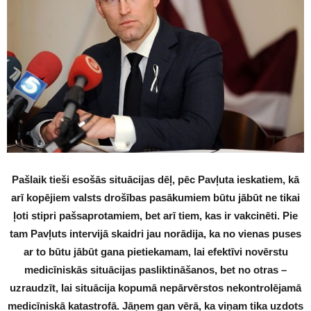
Pašlaik tieši esošās situācijas dēļ, pēc Pavļuta ieskatiem, kā
arī kopējiem valsts drošības pasākumiem būtu jābūt ne tikai
ļoti stipri pašsaprotamiem, bet arī tiem, kas ir vakcinēti. Pie
tam Pavļuts intervijā skaidri jau norādija, ka no vienas puses
ar to būtu jābūt gana pietiekamam, lai efektīvi novērstu
medicīniskās situācijas pasliktināšanos, bet no otras –
uzraudzīt, lai situācija kopumā nepārvērstos nekontrolējamā
medicīniskā katastrofā. Jāņem gan vērā, ka viņam tika uzdots