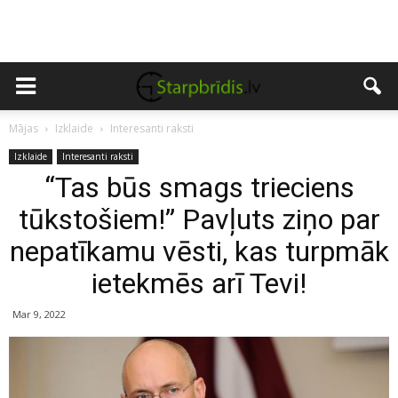
Mājas
Izklaide
Interesanti raksti
Izklaide
Interesanti raksti
“Tas būs smags trieciens
tūkstošiem!” Pavļuts ziņo par
nepatīkamu vēsti, kas turpmāk
ietekmēs arī Tevi!
Mar 9, 2022