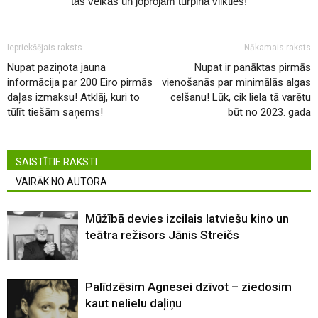
tas velkas un joprojām turpina vilkties!
Iepriekšējais raksts
Nākamais raksts
Nupat paziņota jauna
Nupat ir panāktas pirmās
informācija par 200 Eiro pirmās
vienošanās par minimālās algas
daļas izmaksu! Atklāj, kuri to
celšanu! Lūk, cik liela tā varētu
tūlīt tiešām saņems!
būt no 2023. gada
SAISTĪTIE RAKSTI
VAIRĀK NO AUTORA
Mūžībā devies izcilais latviešu kino un
teātra režisors Jānis Streičs
Palīdzēsim Agnesei dzīvot – ziedosim
kaut nelielu daļiņu