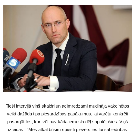
Tieši intervijā viņš skaidri un acīmredzami mudināja vakcinētos
veikt dažāda tipa piesardzības pasākumus, lai varētu konkrēti
pasargāt tos, kuri vēl nav kāda iemesla dēļ sapotējušies. Viņš
izteicās : “Mēs atkal būsim spiesti pievērsties tai sabiedrības