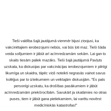
Tieši valdība šajā jautājumā vienmēr bijusi ziņojusi, ka
vakcinētajiem ierobezojumi nebūs, vai būs ļoti maz. Tieši šāda
veida solījumiem ir jābūt arī acīmredzamām sekām. Lai gan to
skaits tiesām paliek mazāks. Tieši šajā jautājumā Pavļuts
uzskata, ka diskusijas par vakcinācijas ierobezojumiem ir pilnīgi
likumīga un skaidra, tāpēc viņš noteikti negrasās vainot savus
kolēģus par to izteikumiem un veiktajām diskusijām. “Es pats
personīgi uzskatu, ka drošības pasākumiem ir jābūt
acīmredzamām priekšrocībām. Savukārt ja skatāmies no otras
puses, tiem ir jābūt gana pietiekamiem, lai varētu novērst
medicīniskās katastrofas!”