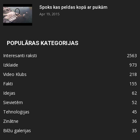
Spoks kas peldas kopā ar puikām
Apr 19, 2015
POPULĀRAS KATEGORIJAS
Interesanti raksti
2563
Izklaide
973
Video Klubs
218
Fakti
155
Idejas
62
Sievietēm
52
Tehnoloģijas
45
Zinātne
36
Bilžu galerijas
35