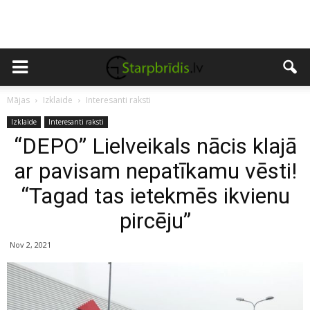
Mājas
Izklaide
Interesanti raksti
Izklaide
Interesanti raksti
“DEPO” Lielveikals nācis klajā
ar pavisam nepatīkamu vēsti!
“Tagad tas ietekmēs ikvienu
pircēju”
Nov 2, 2021