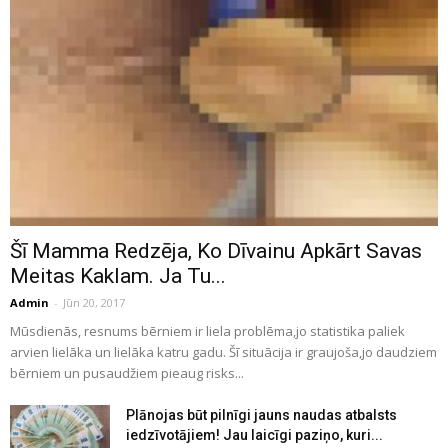
Šī Mamma Redzēja, Ko Dīvainu Apkārt Savas
Meitas Kaklam. Ja Tu...
Admin
-
Jūn 20, 2017
Mūsdienās, resnums bērniem ir liela problēma,jo statistika paliek
arvien lielāka un lielāka katru gadu. Šī situācija ir graujoša,jo daudziem
bērniem un pusaudžiem pieaug risks...
Plānojas būt pilnīgi jauns naudas atbalsts
iedzīvotājiem! Jau laicīgi paziņo, kuri...