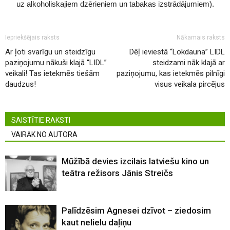
uz alkoholiskajiem dzērieniem un tabakas izstrādājumiem).
Iepriekšējais raksts
Nākamais raksts
Ar ļoti svarīgu un steidzīgu
Dēļ ieviestā “Lokdauna” LIDL
paziņojumu nākuši klajā “LIDL”
steidzami nāk klajā ar
veikali! Tas ietekmēs tiešām
paziņojumu, kas ietekmēs pilnīgi
daudzus!
visus veikala pircējus
SAISTĪTIE RAKSTI
VAIRĀK NO AUTORA
Mūžībā devies izcilais latviešu kino un
teātra režisors Jānis Streičs
Palīdzēsim Agnesei dzīvot – ziedosim
kaut nelielu daļiņu