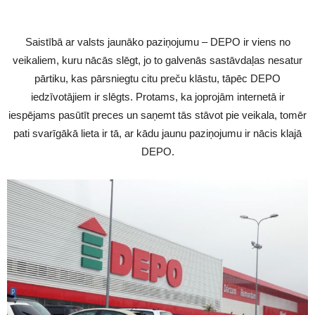
Saistībā ar valsts jaunāko paziņojumu – DEPO ir viens no
veikaliem, kuru nācās slēgt, jo to galvenās sastāvdaļas nesatur
pārtiku, kas pārsniegtu citu preču klāstu, tāpēc DEPO
iedzīvotājiem ir slēgts. Protams, ka joprojām internetā ir
iespējams pasūtīt preces un saņemt tās stāvot pie veikala, tomēr
pati svarīgākā lieta ir tā, ar kādu jaunu paziņojumu ir nācis klajā
DEPO.