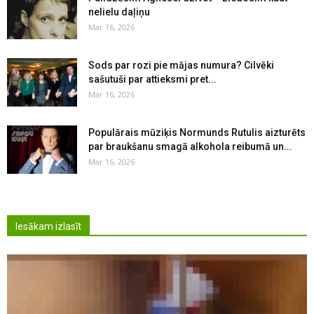
nelielu daļiņu
Mar 16, 2026
Sods par rozi pie mājas numura? Cilvēki
sašutuši par attieksmi pret...
Mar 16, 2026
Populārais mūziķis Normunds Rutulis aizturēts
par braukšanu smagā alkohola reibumā un...
Mar 16, 2026
Iesākam izlasīt