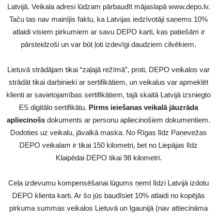
Latvijā. Veikala adresi lūdzam pārbaudīt mājaslapā www.depo.lv.
Taču tas nav mainījis faktu, ka Latvijas iedzīvotāji saņems 10%
atlaidi visiem pirkumiem ar savu DEPO karti, kas patiešām ir
pārsteidzoši un var būt ļoti izdevīgi daudziem cilvēkiem.
Lietuvā strādājam tikai “zaļajā režīmā”, proti, DEPO veikalos var
strādāt tikai darbinieki ar sertifikātiem, un veikalus var apmeklēt
klienti ar savietojamības sertifikātiem, tajā skaitā Latvijā izsniegto
ES digitālo sertifikātu.
Pirms ieiešanas veikalā jāuzrāda
apliecinošs
dokuments ar personu apliecinošiem dokumentiem.
Dodoties uz veikalu, jāvalkā maska. No Rīgas līdz Paņevežas
DEPO veikalam ir tikai 150 kilometri, bet no Liepājas līdz
Klaipēdai DEPO tikai 98 kilometri.
Ceļa izdevumu kompensēšanai lūgums ņemt līdzi Latvijā izdotu
DEPO klienta karti. Ar šo jūs baudīsiet 10% atlaidi no kopējās
pirkuma summas veikalos Lietuvā un Igaunijā (nav attiecināma