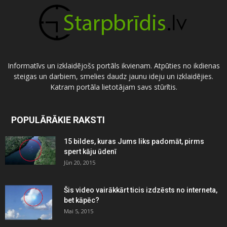
Informatīvs un izklaidējošs portāls ikvienam. Atpūties no ikdienas
steigas un darbiem, smelies daudz jaunu ideju un izklaidējies.
Katram portāla lietotājam savs stūrītis.
POPULĀRĀKIE RAKSTI
15 bildes, kuras Jums liks padomāt, pirms
spert kāju ūdenī
Jūn 20, 2015
Šis video vairākkārt ticis izdzēsts no interneta,
bet kāpēc?
Mai 5, 2015