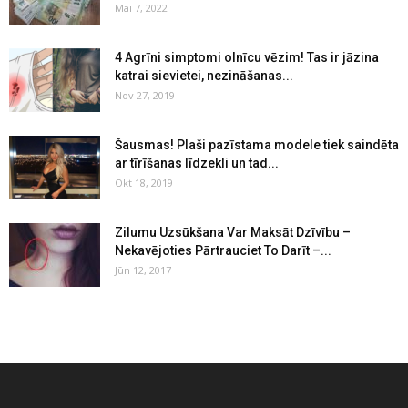
Mai 7, 2022
4 Agrīni simptomi olnīcu vēzim! Tas ir jāzina
katrai sievietei, nezināšanas...
Nov 27, 2019
Šausmas! Plaši pazīstama modele tiek saindēta
ar tīrīšanas līdzekli un tad...
Okt 18, 2019
Zilumu Uzsūkšana Var Maksāt Dzīvību –
Nekavējoties Pārtrauciet To Darīt –...
Jūn 12, 2017