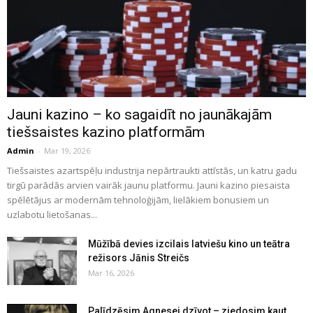
Jauni kazino – ko sagaidīt no jaunākajām
tiešsaistes kazino platformām
Admin
-
Mar 19, 2026
Tiešsaistes azartspēļu industrija nepārtraukti attīstās, un katru gadu
tirgū parādās arvien vairāk jaunu platformu. Jauni kazino piesaista
spēlētājus ar modernām tehnoloģijām, lielākiem bonusiem un
uzlabotu lietošanas...
Mūžībā devies izcilais latviešu kino un teātra
režisors Jānis Streičs
Mar 16, 2026
Palīdzēsim Agnesei dzīvot – ziedosim kaut