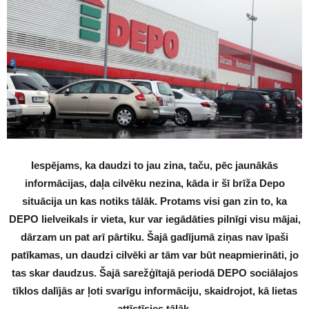
Iespējams, ka daudzi to jau zina, taču, pēc jaunākās
informācijas, daļa cilvēku nezina, kāda ir šī brīža Depo
situācija un kas notiks tālāk. Protams visi gan zin to, ka
DEPO lielveikals ir vieta, kur var iegādāties pilnīgi visu mājai,
dārzam un pat arī pārtiku. Šajā gadījumā ziņas nav īpaši
patīkamas, un daudzi cilvēki ar tām var būt neapmierināti, jo
tas skar daudzus. Šajā sarežģītajā periodā DEPO sociālajos
tīklos dalījās ar ļoti svarīgu informāciju, skaidrojot, kā lietas
attīstīsies tālāk.