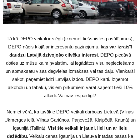
Tā kā DEPO veikali ir slēgti (izņemot tiešsaistes pasūtījumus),
DEPO nācis klajā ar interesantu paziņojumu,
kas var izraisīt
daudzu Latvijā dzīvojošo cilvēku interesi
. DEPO piedāvā
doties uz mūsu kaimiņvalstīm, lai iegādātos visu nepieciešamo
un apmaksātu visas degvielas izmaksas vai tās daļu. Vienkārši
sakot, paņemiet līdzi Latvijas izdotu DEPO karti. Izņemot
alkoholu un tabaku, visiem pirkumiem varat saņemt tieši 10%
atlaidi. Vai nav iespaidīgi?
Ņemiet vērā, ka tuvākie DEPO veikali darbojas Lietuvā (Viļņas
Ukmerges ielā, Viļņas Gariūnos, Paņevežā, Klaipēdā, Kauņā) un
Igaunijā (Tallinā).
Visi šie veikali ir jauni, lieli un ar lielu
dažādību
. Veikalu cenas Igaunijā un Lietuvā ir tādas pašas kā