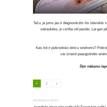
Taču, ja jums jau ir diagnosticēts šis stāvoklis
satraukties, jo cerība vēl pastāv. Lai gan p
Kas īsti ir policistisko olnīcu sindroms? Polic
var izraisīt paaugstināts andr
Šķir nākamo lapu
1
2
Iepriekšējais raksts