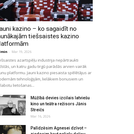
auni kazino – ko sagaidīt no
aunākajām tiešsaistes kazino
latformām
dmin
-
Mar 19, 2026
ešsaistes azartspēļu industrija nepārtraukti
tīstās, un katru gadu tirgū parādās arvien vairāk
unu platformu. Jauni kazino piesaista spēlētājus ar
dernām tehnoloģijām, lielākiem bonusiem un
labotu lietošanas...
Mūžībā devies izcilais latviešu
kino un teātra režisors Jānis
Streičs
Mar 16, 2026
Palīdzēsim Agnesei dzīvot –