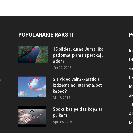
POPULĀRĀKIE RAKSTI
P
15 bildes, kuras Jums liks
In
padomāt, pirms spert kāju
Iz
ūdenī
Jūn 20, 2015
Vi
Fa
s
Šis video vairākkārt ticis
izdzēsts no interneta, bet
a
Id
kāpēc?
Si
Mai 5, 2015
Te
Spoks kas peldas kopā ar
Zi
puikām
Bi
Apr 19, 2015