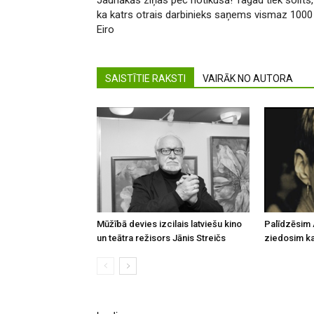
Jaunākās ziņas pēc notikušā! Tagad tiek solīts,
ka katrs otrais darbinieks saņems vismaz 1000
Eiro
SAISTĪTIE RAKSTI
VAIRĀK NO AUTORA
Mūžībā devies izcilais latviešu kino
Palīdzēsim 
un teātra režisors Jānis Streičs
ziedosim kau