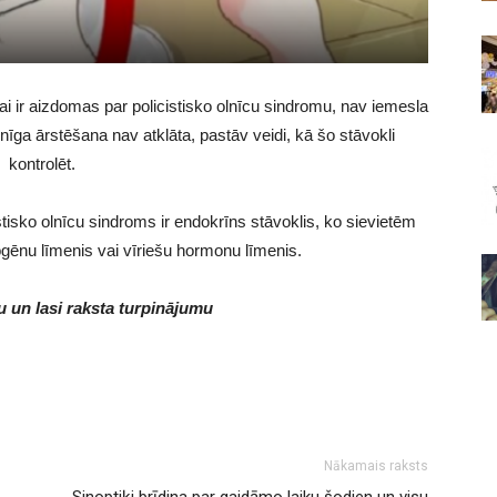
 vai ir aizdomas par policistisko olnīcu sindromu, nav iemesla
ilnīga ārstēšana nav atklāta, pastāv veidi, kā šo stāvokli
kontrolēt.
istisko olnīcu sindroms ir endokrīns stāvoklis, ko sievietēm
ogēnu līmenis vai vīriešu hormonu līmenis.
 un lasi raksta turpinājumu
Nākamais raksts