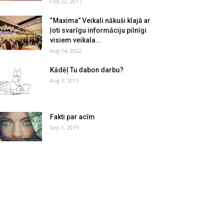
Feb 22, 2017
“Maxima” Veikali nākuši klajā ar
ļoti svarīgu informāciju pilnīgi
visiem veikala...
Aug 14, 2022
Kādēļ Tu dabon darbu?
Aug 3, 2015
Fakti par acīm
Sep 1, 2015