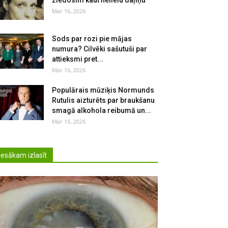
ziedosim kaut nelielu daļiņu
Mar 16, 2026
Sods par rozi pie mājas
numura? Cilvēki sašutuši par
attieksmi pret...
Mar 16, 2026
Populārais mūziķis Normunds
Rutulis aizturēts par braukšanu
smagā alkohola reibumā un...
Mar 16, 2026
Iesākam izlasīt