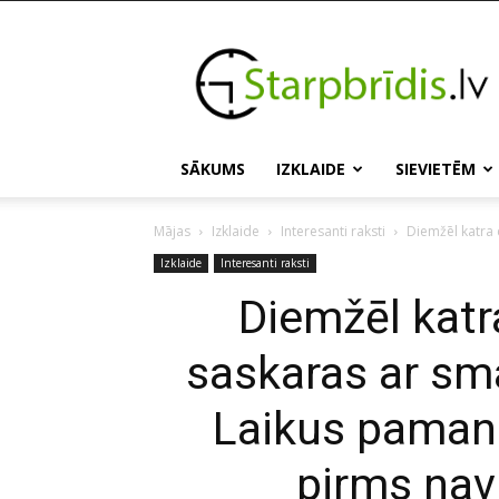
Starpbridis.lv
SĀKUMS
IZKLAIDE
SIEVIETĒM
Mājas
Izklaide
Interesanti raksti
Diemžēl katra 
Izklaide
Interesanti raksti
Diemžēl katr
saskaras ar sm
Laikus paman
pirms nav 