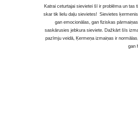
Katrai ceturtajai sievietei šī ir problēma un tas
skar tik lielu daļu sievietes! Sievietes ķermen
gan emocionālas, gan fiziskas pārmaiņas,
saskārusies jebkura sieviete. Dažkārt šīs izma
pazīmju veidā, Ķermeņa izmaiņas ir normālas
gan 