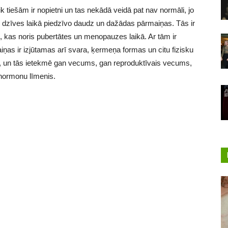
 tik tiešām ir nopietni un tas nekādā veidā pat nav normāli, jo
is dzīves laikā piedzīvo daudz un dažādas pārmaiņas. Tās ir
 kas noris pubertātes un menopauzes laikā. Ar tām ir
iņas ir izjūtamas arī svara, ķermeņa formas un citu fizisku
, un tās ietekmē gan vecums, gan reproduktīvais vecums,
hormonu līmenis.