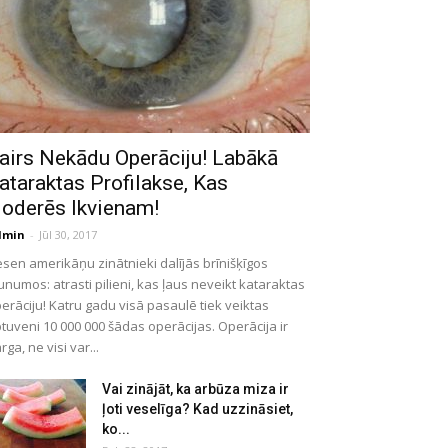
airs Nekādu Operāciju! Labākā
ataraktas Profilakse, Kas
oderēs Ikvienam!
dmin
-
Jūl 30, 2017
sen amerikāņu zinātnieki dalījās brīnišķīgos
unumos: atrasti pilieni, kas ļaus neveikt kataraktas
erāciju! Katru gadu visā pasaulē tiek veiktas
tuveni 10 000 000 šādas operācijas. Operācija ir
rga, ne visi var...
Vai zinājāt, ka arbūza miza ir
ļoti veselīga? Kad uzzināsiet,
ko...