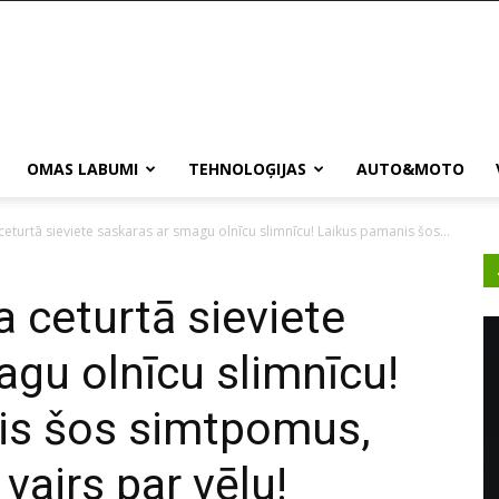
OMAS LABUMI
TEHNOLOĢIJAS
AUTO&MOTO
ceturtā sieviete saskaras ar smagu olnīcu slimnīcu! Laikus pamanis šos...
a ceturtā sieviete
agu olnīcu slimnīcu!
is šos simtpomus,
vairs par vēlu!