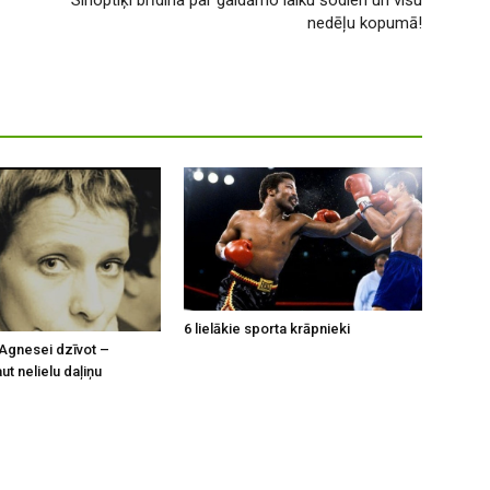
Sinoptiķi brīdina par gaidāmo laiku šodien un visu
nedēļu kopumā!
6 lielākie sporta krāpnieki
Agnesei dzīvot –
t nelielu daļiņu