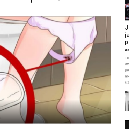
J
j
p
A
Ti
at
ja
mo
uz