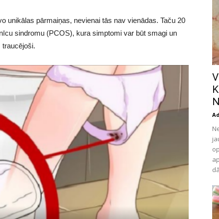
zīvo unikālas pārmaiņas, nevienai tās nav vienādas. Taču 20
 olnīcu sindromu (PCOS), kura simptomi var būt smagi un
traucējoši.
V
K
N
A
Ne
ja
op
ap
dā