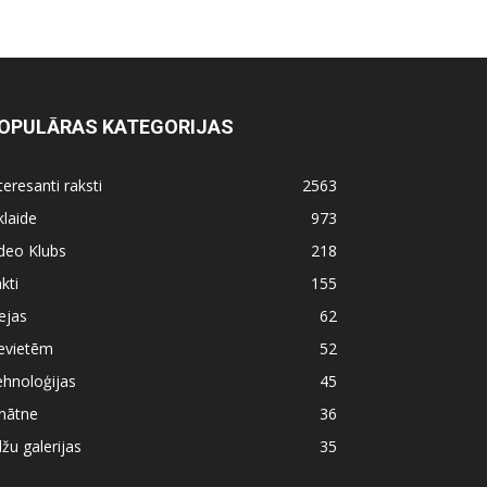
OPULĀRAS KATEGORIJAS
teresanti raksti
2563
klaide
973
deo Klubs
218
kti
155
ejas
62
evietēm
52
hnoloģijas
45
nātne
36
lžu galerijas
35