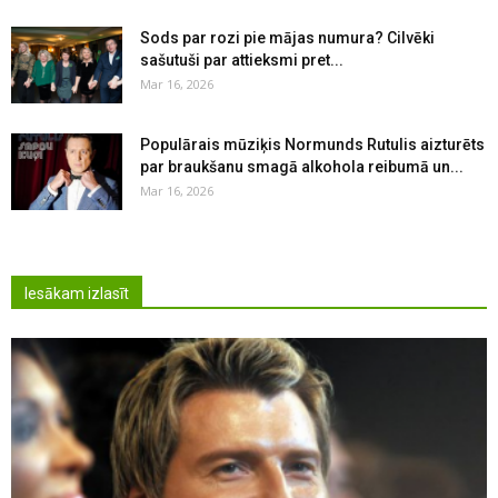
Sods par rozi pie mājas numura? Cilvēki
sašutuši par attieksmi pret...
Mar 16, 2026
Populārais mūziķis Normunds Rutulis aizturēts
par braukšanu smagā alkohola reibumā un...
Mar 16, 2026
Iesākam izlasīt