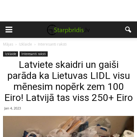
Mājas
Izklaide
Interesanti raksti
Izklaide
Interesanti raksti
Latviete skaidri un gaiši
parāda ka Lietuvas LIDL visu
mēnesim nopērk zem 100
Eiro! Latvijā tas viss 250+ Eiro
Jan 4, 2023