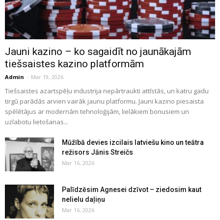
Jauni kazino – ko sagaidīt no jaunākajām
tiešsaistes kazino platformām
Admin
-
Mar 19, 2026
Tiešsaistes azartspēļu industrija nepārtraukti attīstās, un katru gadu
tirgū parādās arvien vairāk jaunu platformu. Jauni kazino piesaista
spēlētājus ar modernām tehnoloģijām, lielākiem bonusiem un
uzlabotu lietošanas...
Mūžībā devies izcilais latviešu kino un teātra
režisors Jānis Streičs
Mar 16, 2026
Palīdzēsim Agnesei dzīvot – ziedosim kaut
nelielu daļiņu
Mar 16, 2026