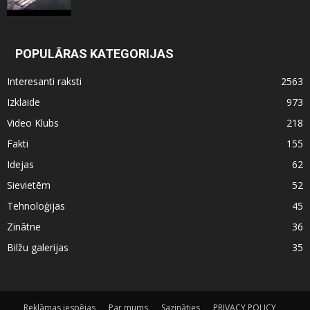
POPULĀRAS KATEGORIJAS
Interesanti raksti
2563
Izklaide
973
Video Klubs
218
Fakti
155
Idejas
62
Sievietēm
52
Tehnoloģijas
45
Zinātne
36
Bilžu galerijas
35
Reklāmas iespējas
Par mums
Sazināties
PRIVACY POLICY