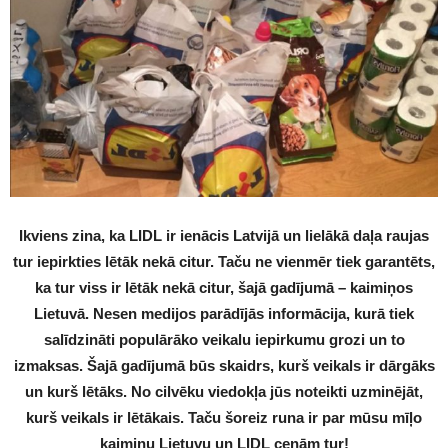
Ikviens zina, ka LIDL ir ienācis Latvijā un lielākā daļa raujas
tur iepirkties lētāk nekā citur. Taču ne vienmēr tiek garantēts,
ka tur viss ir lētāk nekā citur, šajā gadījumā – kaimiņos
Lietuvā. Nesen medijos parādījās informācija, kurā tiek
salīdzināti populārāko veikalu iepirkumu grozi un to
izmaksas. Šajā gadījumā būs skaidrs, kurš veikals ir dārgāks
un kurš lētāks. No cilvēku viedokļa jūs noteikti uzminējāt,
kurš veikals ir lētākais. Taču šoreiz runa ir par mūsu mīļo
kaimiņu Lietuvu un LIDL cenām tur!