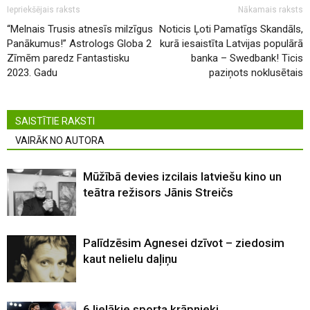
Iepriekšējais raksts
Nākamais raksts
“Melnais Trusis atnesīs milzīgus
Noticis Ļoti Pamatīgs Skandāls,
Panākumus!” Astrologs Globa 2
kurā iesaistīta Latvijas populārā
Zīmēm paredz Fantastisku
banka – Swedbank! Ticis
2023. Gadu
paziņots noklusētais
SAISTĪTIE RAKSTI
VAIRĀK NO AUTORA
Mūžībā devies izcilais latviešu kino un
teātra režisors Jānis Streičs
Palīdzēsim Agnesei dzīvot – ziedosim
kaut nelielu daļiņu
6 lielākie sporta krāpnieki