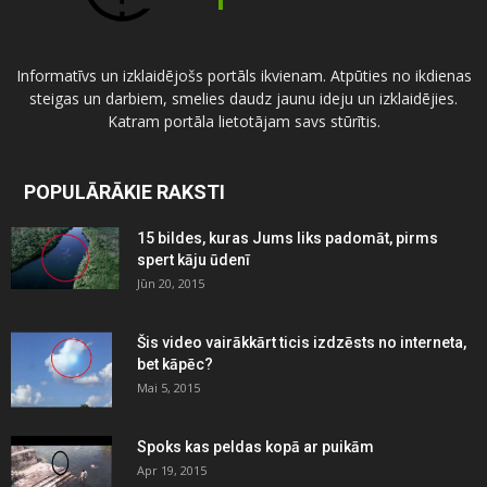
Informatīvs un izklaidējošs portāls ikvienam. Atpūties no ikdienas
steigas un darbiem, smelies daudz jaunu ideju un izklaidējies.
Katram portāla lietotājam savs stūrītis.
POPULĀRĀKIE RAKSTI
15 bildes, kuras Jums liks padomāt, pirms
spert kāju ūdenī
Jūn 20, 2015
Šis video vairākkārt ticis izdzēsts no interneta,
bet kāpēc?
Mai 5, 2015
Spoks kas peldas kopā ar puikām
Apr 19, 2015