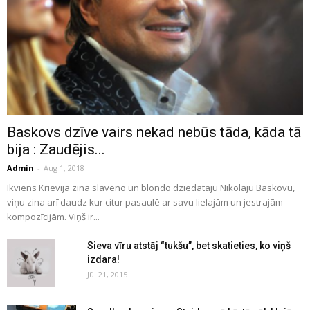
Baskovs dzīve vairs nekad nebūs tāda, kāda tā
bija : Zaudējis...
Admin
-
Aug 1, 2018
Ikviens Krievijā zina slaveno un blondo dziedātāju Nikolaju Baskovu,
viņu zina arī daudz kur citur pasaulē ar savu lielajām un jestrajām
kompozīcijām. Viņš ir...
Sieva vīru atstāj “tukšu”, bet skatieties, ko viņš
izdara!
Jūl 21, 2015