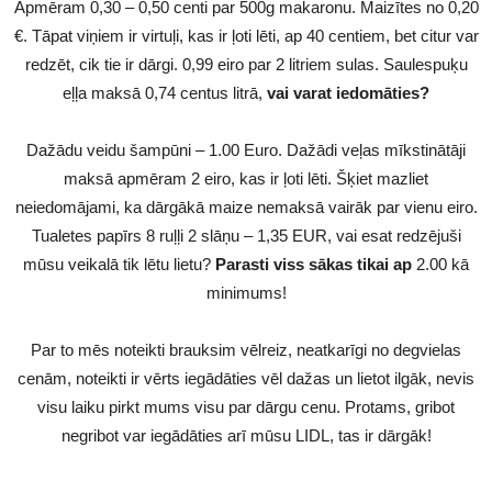
Apmēram 0,30 – 0,50 centi par 500g makaronu. Maizītes no 0,20
€. Tāpat viņiem ir virtuļi, kas ir ļoti lēti, ap 40 centiem, bet citur var
redzēt, cik tie ir dārgi. 0,99 eiro par 2 litriem sulas. Saulespuķu
eļļa maksā 0,74 centus litrā,
vai varat iedomāties?
Dažādu veidu šampūni – 1.00 Euro. Dažādi veļas mīkstinātāji
maksā apmēram 2 eiro, kas ir ļoti lēti. Šķiet mazliet
neiedomājami, ka dārgākā maize nemaksā vairāk par vienu eiro.
Tualetes papīrs 8 ruļļi 2 slāņu – 1,35 EUR, vai esat redzējuši
mūsu veikalā tik lētu lietu?
Parasti viss sākas tikai ap
2.00 kā
minimums!
Par to mēs noteikti brauksim vēlreiz, neatkarīgi no degvielas
cenām, noteikti ir vērts iegādāties vēl dažas un lietot ilgāk, nevis
visu laiku pirkt mums visu par dārgu cenu. Protams, gribot
negribot var iegādāties arī mūsu LIDL, tas ir dārgāk!