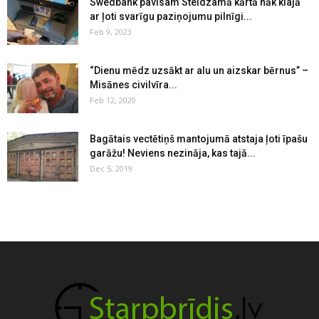
Swedbank pavisam Steidzamā kārtā nāk klajā
ar ļoti svarīgu paziņojumu pilnīgi...
Feb 9, 2023
“Dienu mēdz uzsākt ar alu un aizskar bērnus” –
Misānes civilvīra...
Feb 12, 2020
Bagātais vectētiņš mantojumā atstaja ļoti īpašu
garāžu! Neviens nezināja, kas tajā...
Dec 5, 2019