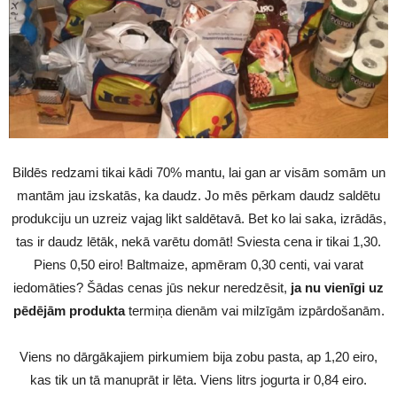
Bildēs redzami tikai kādi 70% mantu, lai gan ar visām somām un
mantām jau izskatās, ka daudz. Jo mēs pērkam daudz saldētu
produkciju un uzreiz vajag likt saldētavā. Bet ko lai saka, izrādās,
tas ir daudz lētāk, nekā varētu domāt! Sviesta cena ir tikai 1,30.
Piens 0,50 eiro! Baltmaize, apmēram 0,30 centi, vai varat
iedomāties? Šādas cenas jūs nekur neredzēsit,
ja nu vienīgi uz
pēdējām produkta
termiņa dienām vai milzīgām izpārdošanām.
Viens no dārgākajiem pirkumiem bija zobu pasta, ap 1,20 eiro,
kas tik un tā manuprāt ir lēta. Viens litrs jogurta ir 0,84 eiro.