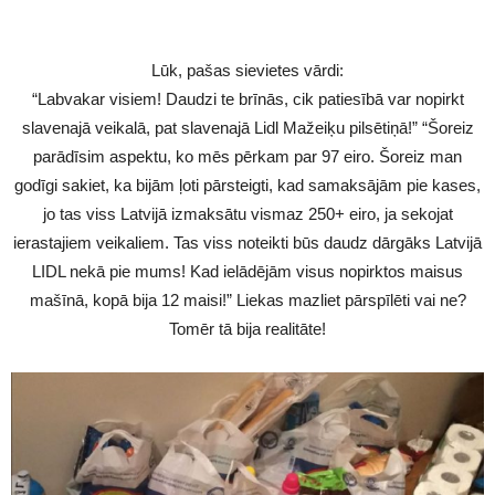
Lūk, pašas sievietes vārdi:
“Labvakar visiem! Daudzi te brīnās, cik patiesībā var nopirkt
slavenajā veikalā, pat slavenajā Lidl Mažeiķu pilsētiņā!” “Šoreiz
parādīsim aspektu, ko mēs pērkam par 97 eiro. Šoreiz man
godīgi sakiet, ka bijām ļoti pārsteigti, kad samaksājām pie kases,
jo tas viss Latvijā izmaksātu vismaz 250+ eiro, ja sekojat
ierastajiem veikaliem. Tas viss noteikti būs daudz dārgāks Latvijā
LIDL nekā pie mums! Kad ielādējām visus nopirktos maisus
mašīnā, kopā bija 12 maisi!” Liekas mazliet pārspīlēti vai ne?
Tomēr tā bija realitāte!