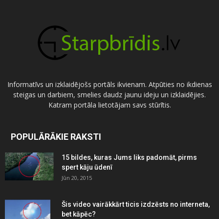
Informatīvs un izklaidējošs portāls ikvienam. Atpūties no ikdienas
steigas un darbiem, smelies daudz jaunu ideju un izklaidējies.
Katram portāla lietotājam savs stūrītis.
POPULĀRĀKIE RAKSTI
15 bildes, kuras Jums liks padomāt, pirms
spert kāju ūdenī
Jūn 20, 2015
Šis video vairākkārt ticis izdzēsts no interneta,
bet kāpēc?