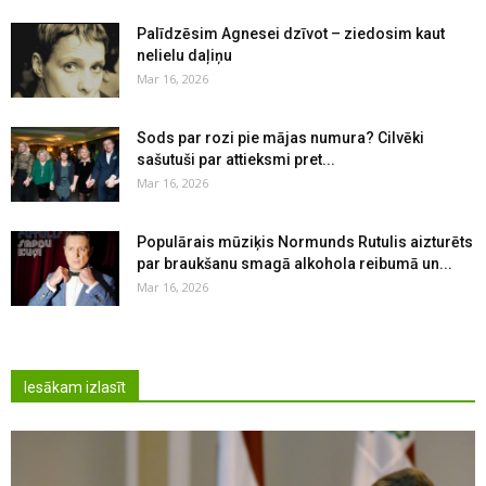
Palīdzēsim Agnesei dzīvot – ziedosim kaut
nelielu daļiņu
Mar 16, 2026
Sods par rozi pie mājas numura? Cilvēki
sašutuši par attieksmi pret...
Mar 16, 2026
Populārais mūziķis Normunds Rutulis aizturēts
par braukšanu smagā alkohola reibumā un...
Mar 16, 2026
Iesākam izlasīt