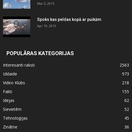
Mai 5, 2015
Spoks kas peldas kopā ar puikām
Apr 19, 2015
POPULĀRAS KATEGORIJAS
Interesanti raksti
2563
Izklaide
973
Video Klubs
218
Fakti
155
Idejas
62
Sievietēm
52
Tehnoloģijas
45
Zinātne
36