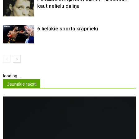
kaut nelielu daļiņu
6 lielākie sporta krāpnieki
loading...
Jaunakie raksti