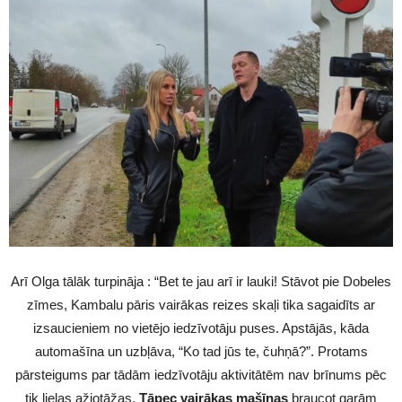
Arī Olga tālāk turpināja : “Bet te jau arī ir lauki! Stāvot pie Dobeles
zīmes, Kambalu pāris vairākas reizes skaļi tika sagaidīts ar
izsaucieniem no vietējo iedzīvotāju puses. Apstājās, kāda
automašīna un uzbļāva, “Ko tad jūs te, čuhņā?”. Protams
pārsteigums par tādām iedzīvotāju aktivitātēm nav brīnums pēc
tik lielas ažiotāžas.
Tāpec vairākas mašīnas
braucot garām