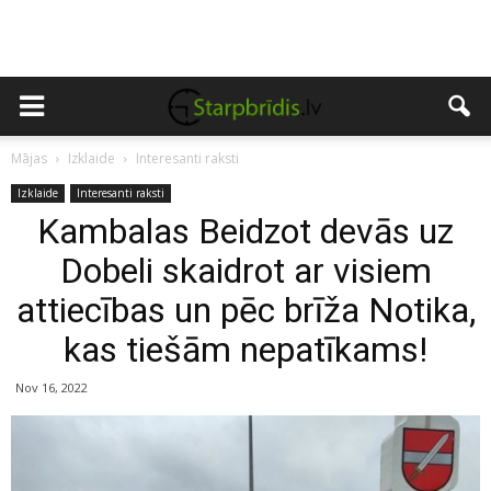
Mājas
Izklaide
Interesanti raksti
Izklaide
Interesanti raksti
Kambalas Beidzot devās uz
Dobeli skaidrot ar visiem
attiecības un pēc brīža Notika,
kas tiešām nepatīkams!
Nov 16, 2022