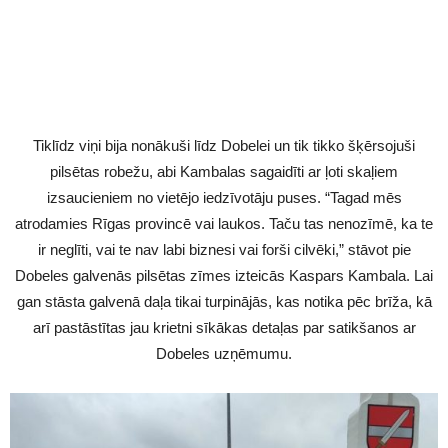
Tiklīdz viņi bija nonākuši līdz Dobelei un tik tikko šķērsojuši
pilsētas robežu, abi Kambalas sagaidīti ar ļoti skaļiem
izsaucieniem no vietējo iedzīvotāju puses. “Tagad mēs
atrodamies Rīgas provincē vai laukos. Taču tas nenozīmē, ka te
ir neglīti, vai te nav labi biznesi vai forši cilvēki,” stāvot pie
Dobeles galvenās pilsētas zīmes izteicās Kaspars Kambala. Lai
gan stāsta galvenā daļa tikai turpinājās, kas notika pēc brīža, kā
arī pastāstītas jau krietni sīkākas detaļas par satikšanos ar
Dobeles uzņēmumu.