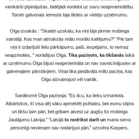
vienkārši pīpinājušas, tādējādi norādot uz savu neapmierinātību.
Tomēr galvenais iemesls bija tikties ar vietējo uzņēmumu.
Olga izsakās : “Skaidri uzskatu, ka viņi bija pirmie mobinga
vairotāji. Kas man atmaksās reālu morālo kaitējumu?” “Pie tam
viņi ir izdarījuši lielu pārkāpumu, paši, iespējams, to nemaz
neapzinoties, ” norādījusi Olga.
Tika paziņots, ka tikšanās
laikā
ar uzņēmumu Olga bijusi neapmierināta un nav saveicinājusies ar
galvenajiem pārstāvjiem. Viņai tika piedāvāta miltu paciņa, kas
Olgu aizvainojusi vēl vairāk.
Sanāksmē Olga paziņoja: “Es ticu, ka tieku izmantota.
Atkārtošos, šī visa dēļ sāku apmeklēt psihiatru, bet esmu stipra
un tikšu tam pāri, bet gribam atvest uz augšu šo mobinga
Jautājumu Latvijai.” “Latvijā
to nedrīkst darīt un
mana sieva
personīgi nevienam nav nodarījusi pāri,” uzsvēra Kaspers.