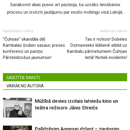
Sanāksmē abas puses arī paziņoja, ka uzsāks tiesāšanos
procesu un izvirzīs jautājumu par esošo mobingu visā Latvijā.
Iepriekšējais raksts
Nākamais raksts
“Čuhņas” skandāla dēļ
Tas ir noticis! Dobeles
Kambalas šodien sasauc preses
Dzirnavnieks klātienē atbild uz
konferenci un paziņo
Kambalu pārmetumiem Čuhņas
Pārsteidzošus jaunumus!
lietā! Notiek incidents!
SAISTĪTIE RAKSTI
VAIRĀK NO AUTORA
Mūžībā devies izcilais latviešu kino un
teātra režisors Jānis Streičs
Palīdzēsim Agnesei dzīvot – ziedosim