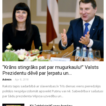
“Krāns stingrāks pat par mugurkaulu!” Valsts
Prezidentu dēvē par ļerpatu un...
Admin
-
Apr 8, 2018
Raksts tapis sadarbībā ar slavenibas.lv Trīs dienas viens pieredzējis
politiķis nespēja izdomāt apsveikt Putinu vai nē. Sabiedrība ir sašutusi
par šādu prezidenta Vējoņa uzvedību un...