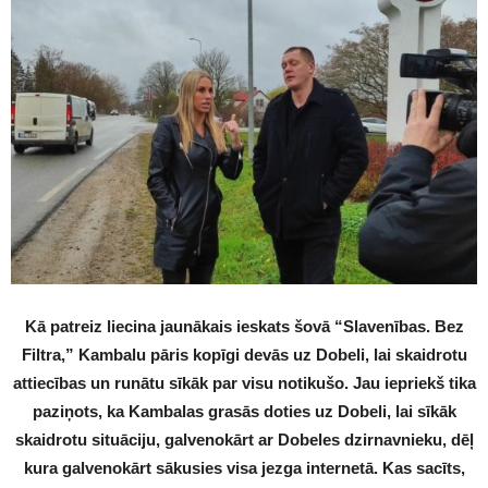
Kā patreiz liecina jaunākais ieskats šovā “Slavenības. Bez
Filtra,” Kambalu pāris kopīgi devās uz Dobeli, lai skaidrotu
attiecības un runātu sīkāk par visu notikušo. Jau iepriekš tika
paziņots, ka Kambalas grasās doties uz Dobeli, lai sīkāk
skaidrotu situāciju, galvenokārt ar Dobeles dzirnavnieku, dēļ
kura galvenokārt sākusies visa jezga internetā. Kas sacīts,