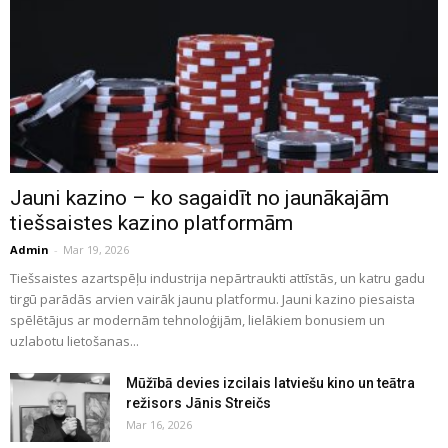
Jauni kazino – ko sagaidīt no jaunākajām
tiešsaistes kazino platformām
Admin
-
Mar 19, 2026
Tiešsaistes azartspēļu industrija nepārtraukti attīstās, un katru gadu
tirgū parādās arvien vairāk jaunu platformu. Jauni kazino piesaista
spēlētājus ar modernām tehnoloģijām, lielākiem bonusiem un
uzlabotu lietošanas...
Mūžībā devies izcilais latviešu kino un teātra
režisors Jānis Streičs
Mar 16, 2026