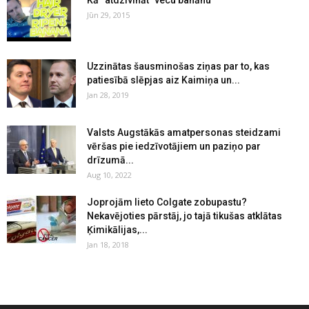
Kā “atdzīvināt” vecu banānu
Jūn 29, 2015
Uzzinātas šausminošas ziņas par to, kas
patiesībā slēpjas aiz Kaimiņa un...
Jan 28, 2019
Valsts Augstākās amatpersonas steidzami
vēršas pie iedzīvotājiem un paziņo par
drīzumā...
Aug 10, 2022
Joprojām lieto Colgate zobupastu?
Nekavējoties pārstāj, jo tajā tikušas atklātas
Ķimikālijas,...
Jan 18, 2018