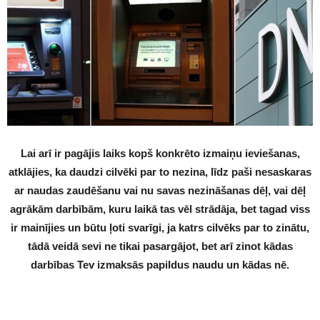
Lai arī ir pagājis laiks kopš konkrēto izmaiņu ieviešanas,
atklājies, ka daudzi cilvēki par to nezina, līdz paši nesaskaras
ar naudas zaudēšanu vai nu savas nezināšanas dēļ, vai dēļ
agrākām darbībām, kuru laikā tas vēl strādāja, bet tagad viss
ir mainījies un būtu ļoti svarīgi, ja katrs cilvēks par to zinātu,
tādā veidā sevi ne tikai pasargājot, bet arī zinot kādas
darbības Tev izmaksās papildus naudu un kādas nē.