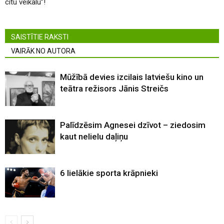
citu veikalu”!
SAISTĪTIE RAKSTI
VAIRĀK NO AUTORA
Mūžībā devies izcilais latviešu kino un
teātra režisors Jānis Streičs
Palīdzēsim Agnesei dzīvot – ziedosim
kaut nelielu daļiņu
6 lielākie sporta krāpnieki