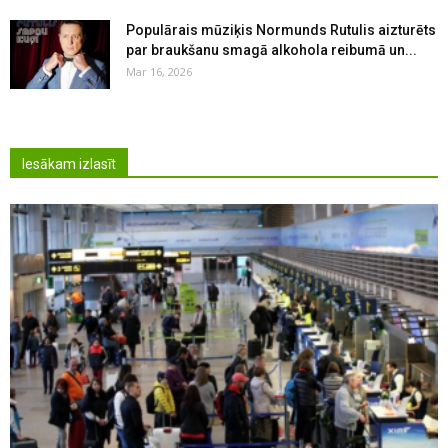
Populārais mūziķis Normunds Rutulis aizturēts
par braukšanu smagā alkohola reibumā un...
Mar 16, 2026
Iesākam izlasīt