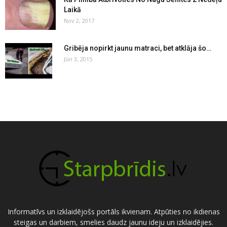
Laikā
Nov 2, 2017
Gribēja nopirkt jaunu matraci, bet atklāja šo…
Jūn 3, 2015
Informatīvs un izklaidējošs portāls ikvienam. Atpūties no ikdienas
steigas un darbiem, smelies daudz jaunu ideju un izklaidējies.