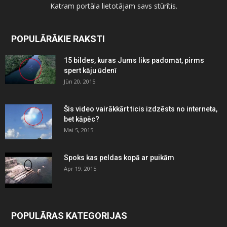
Katram portāla lietotājam savs stūrītis.
POPULĀRĀKIE RAKSTI
15 bildes, kuras Jums liks padomāt, pirms
spert kāju ūdenī
Jūn 20, 2015
Šis video vairākkārt ticis izdzēsts no interneta,
bet kāpēc?
Mai 5, 2015
Spoks kas peldas kopā ar puikām
Apr 19, 2015
POPULĀRAS KATEGORIJAS