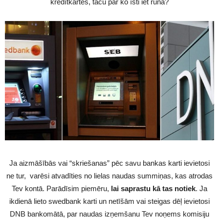
kredītkartes, taču par ko īsti iet runa?
Ja aizmāšībās vai “skriešanas” pēc savu bankas karti ievietosi
ne tur, varēsi atvadīties no lielas naudas summiņas, kas atrodas
Tev kontā. Parādīsim piemēru,
lai saprastu kā tas notiek
. Ja
ikdienā lieto swedbank karti un netīšām vai steigas dēļ ievietosi
DNB bankomātā, par naudas izņemšanu Tev noņems komisiju