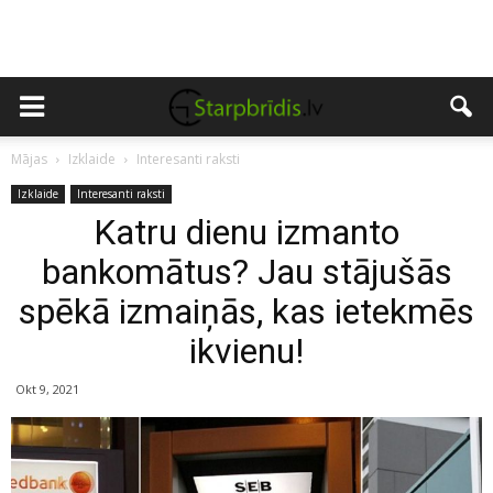
Mājas
Izklaide
Interesanti raksti
Izklaide
Interesanti raksti
Katru dienu izmanto
bankomātus? Jau stājušās
spēkā izmaiņās, kas ietekmēs
ikvienu!
Okt 9, 2021