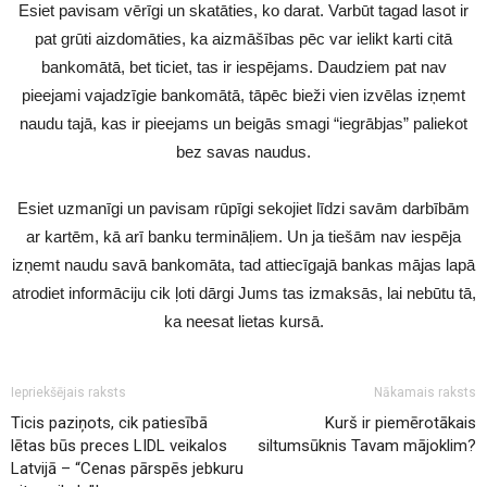
Esiet pavisam vērīgi un skatāties, ko darat. Varbūt tagad lasot ir
pat grūti aizdomāties, ka aizmāšības pēc var ielikt karti citā
bankomātā, bet ticiet, tas ir iespējams. Daudziem pat nav
pieejami vajadzīgie bankomātā, tāpēc bieži vien izvēlas izņemt
naudu tajā, kas ir pieejams un beigās smagi “iegrābjas” paliekot
bez savas naudus.
Esiet uzmanīgi un pavisam rūpīgi sekojiet līdzi savām darbībām
ar kartēm, kā arī banku termināļiem. Un ja tiešām nav iespēja
izņemt naudu savā bankomāta, tad attiecīgajā bankas mājas lapā
atrodiet informāciju cik ļoti dārgi Jums tas izmaksās, lai nebūtu tā,
ka neesat lietas kursā.
Iepriekšējais raksts
Nākamais raksts
Ticis paziņots, cik patiesībā
Kurš ir piemērotākais
lētas būs preces LIDL veikalos
siltumsūknis Tavam mājoklim?
Latvijā – “Cenas pārspēs jebkuru