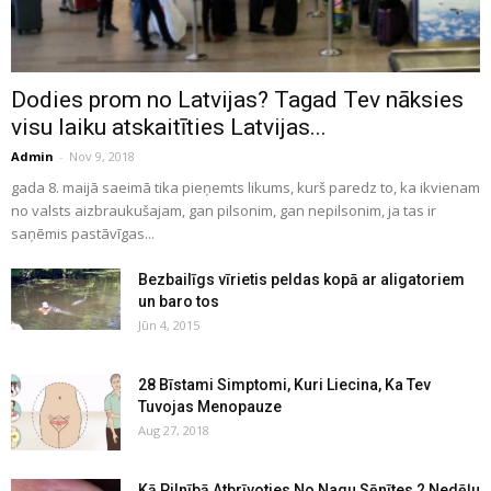
Dodies prom no Latvijas? Tagad Tev nāksies
visu laiku atskaitīties Latvijas...
Admin
-
Nov 9, 2018
gada 8. maijā saeimā tika pieņemts likums, kurš paredz to, ka ikvienam
no valsts aizbraukušajam, gan pilsonim, gan nepilsonim, ja tas ir
saņēmis pastāvīgas...
Bezbailīgs vīrietis peldas kopā ar aligatoriem
un baro tos
Jūn 4, 2015
28 Bīstami Simptomi, Kuri Liecina, Ka Tev
Tuvojas Menopauze
Aug 27, 2018
Kā Pilnībā Atbrīvoties No Nagu Sēnītes 2 Nedēļu