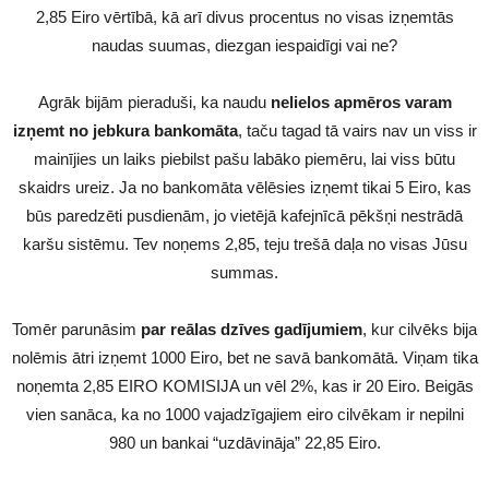
2,85 Eiro vērtībā, kā arī divus procentus no visas izņemtās
naudas suumas, diezgan iespaidīgi vai ne?
Agrāk bijām pieraduši, ka naudu
nelielos apmēros varam
izņemt no jebkura bankomāta
, taču tagad tā vairs nav un viss ir
mainījies un laiks piebilst pašu labāko piemēru, lai viss būtu
skaidrs ureiz. Ja no bankomāta vēlēsies izņemt tikai 5 Eiro, kas
būs paredzēti pusdienām, jo vietējā kafejnīcā pēkšņi nestrādā
karšu sistēmu. Tev noņems 2,85, teju trešā daļa no visas Jūsu
summas.
Tomēr parunāsim
par reālas dzīves gadījumiem
, kur cilvēks bija
nolēmis ātri izņemt 1000 Eiro, bet ne savā bankomātā. Viņam tika
noņemta 2,85 EIRO KOMISIJA un vēl 2%, kas ir 20 Eiro. Beigās
vien sanāca, ka no 1000 vajadzīgajiem eiro cilvēkam ir nepilni
980 un bankai “uzdāvināja” 22,85 Eiro.