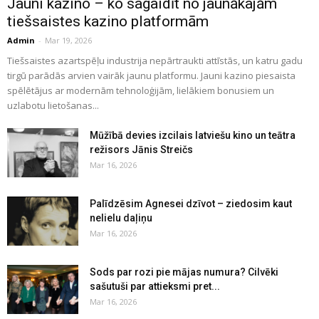
Jauni kazino – ko sagaidīt no jaunākajām
tiešsaistes kazino platformām
Admin
-
Mar 19, 2026
Tiešsaistes azartspēļu industrija nepārtraukti attīstās, un katru gadu
tirgū parādās arvien vairāk jaunu platformu. Jauni kazino piesaista
spēlētājus ar modernām tehnoloģijām, lielākiem bonusiem un
uzlabotu lietošanas...
Mūžībā devies izcilais latviešu kino un teātra
režisors Jānis Streičs
Mar 16, 2026
Palīdzēsim Agnesei dzīvot – ziedosim kaut
nelielu daļiņu
Mar 16, 2026
Sods par rozi pie mājas numura? Cilvēki
sašutuši par attieksmi pret...
Mar 16, 2026