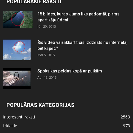
POPULĀRĀKIE RAKSTI
15 bildes, kuras Jums liks padomāt, pirms
spert kāju ūdenī
Jūn 20, 2015
Šis video vairākkārt ticis izdzēsts no interneta,
bet kāpēc?
Mai 5, 2015
Spoks kas peldas kopā ar puikām
Apr 19, 2015
POPULĀRAS KATEGORIJAS
Interesanti raksti
2563
Izklaide
973