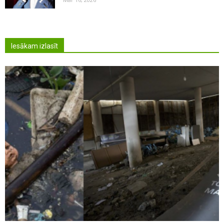
Iesākam izlasīt