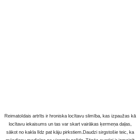
Reimatoīdais artrīts ir hroniska locītavu slimība, kas izpaužas kā
locītavu iekaisums un tas var skart vairākas ķermeņa daļas,
sākot no kakla līdz pat kāju pirkstiem.Daudzi sirgstošie teic, ka