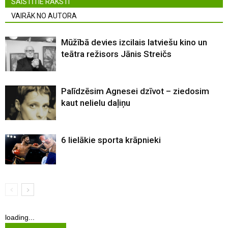
SAISTĪTIE RAKSTI
VAIRĀK NO AUTORA
Mūžībā devies izcilais latviešu kino un
teātra režisors Jānis Streičs
Palīdzēsim Agnesei dzīvot – ziedosim
kaut nelielu daļiņu
6 lielākie sporta krāpnieki
loading...