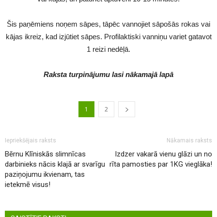
Šis paņēmiens noņem sāpes, tāpēc vannojiet sāpošās rokas vai
kājas ikreiz, kad izjūtiet sāpes. Profilaktiski vanniņu variet gatavot
1 reizi nedēļā.
Raksta turpinājumu lasi nākamajā lapā
1
2
Iepriekšējais raksts
Nākamais raksts
Bērnu Klīniskās slimnīcas
Izdzer vakarā vienu glāzi un no
darbinieks nācis klajā ar svarīgu
rīta pamosties par 1KG vieglāka!
paziņojumu ikvienam, tas
ietekmē visus!