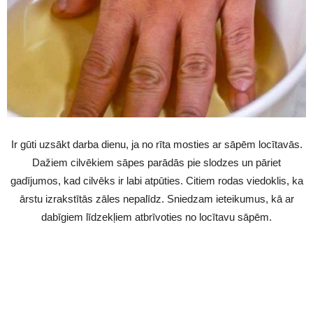
Ir gūti uzsākt darba dienu, ja no rīta mosties ar sāpēm locītavās.
Dažiem cilvēkiem sāpes parādās pie slodzes un pāriet
gadījumos, kad cilvēks ir labi atpūties. Citiem rodas viedoklis, ka
ārstu izrakstītās zāles nepalīdz. Sniedzam ieteikumus, kā ar
dabīgiem līdzekļiem atbrīvoties no locītavu sāpēm.