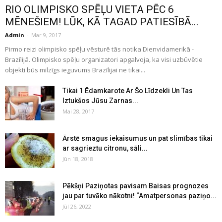
RIO OLIMPISKO SPĒĻU VIETA PĒC 6
MĒNEŠIEM! LŪK, KĀ TAGAD PATIESĪBĀ...
Admin
-
Mar 9, 2017
Pirmo reizi olimpisko spēļu vēsturē tās notika Dienvidamerikā -
Brazīlijā. Olimpisko spēļu organizatori apgalvoja, ka visi uzbūvētie
objekti būs milzīgs ieguvums Brazīlijai ne tikai...
Tikai 1 Ēdamkarote Ar Šo Līdzekli Un Tas
Iztukšos Jūsu Zarnas...
Mai 28, 2017
Ārstē smagus iekaisumus un pat slimības tikai
ar sagrieztu citronu, sāli...
Jūn 18, 2018
Pēkšņi Paziņotas pavisam Baisas prognozes
jau par tuvāko nākotni! “Amatpersonas paziņo...
Jūl 26, 2022