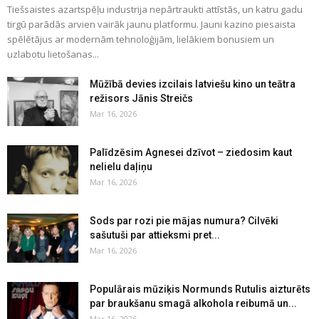
Tiešsaistes azartspēļu industrija nepārtraukti attīstās, un katru gadu
tirgū parādās arvien vairāk jaunu platformu. Jauni kazino piesaista
spēlētājus ar modernām tehnoloģijām, lielākiem bonusiem un
uzlabotu lietošanas...
Mūžībā devies izcilais latviešu kino un teātra
režisors Jānis Streičs
Mar 16, 2026
Palīdzēsim Agnesei dzīvot – ziedosim kaut
nelielu daļiņu
Mar 16, 2026
Sods par rozi pie mājas numura? Cilvēki
sašutuši par attieksmi pret...
Mar 16, 2026
Populārais mūziķis Normunds Rutulis aizturēts
par braukšanu smagā alkohola reibumā un...
Mar 16, 2026