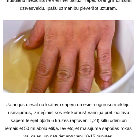
mūsdienu medicīna ne vienmēr palīdz. Tāpēc svarīgi ir izmainīt
dzīvesveidu, īpašu uzmanību pievēršot uzturam.
Ja arī jūs ciešat no locītavu sāpēm un esiet nogurušu meklējot
risinājumus, izmēģiniet šos ieteikumus! Vanniņa pret locītavu
sāpēm Ielejiet bļodā 6 krūzes (aptuveni 1,2 l) siltu ūdeni un
iemaisiet 50 ml ābolu etiķa. Ievietojiet maisījumā sāpošās rokas
vai kājas, un paturiet aptuveni 10-15 minūtes.