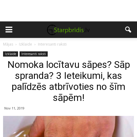
Mājas
Izklaide
Interesanti raksti
Izklaide
Interesanti raksti
Nomoka locītavu sāpes? Sāp
spranda? 3 Ieteikumi, kas
palīdzēs atbrīvoties no šīm
sāpēm!
Nov 11, 2019