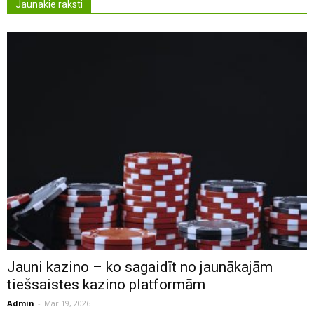
Jaunakie raksti
Jauni kazino – ko sagaidīt no jaunākajām
tiešsaistes kazino platformām
Admin
-
Mar 19, 2026