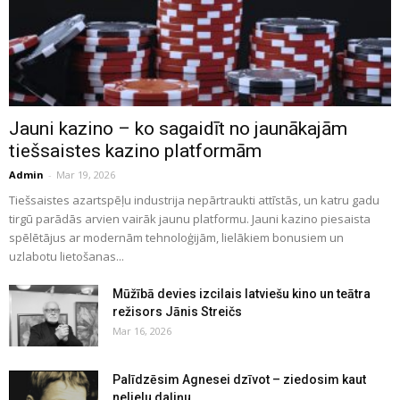
Jauni kazino – ko sagaidīt no jaunākajām
tiešsaistes kazino platformām
Admin
-
Mar 19, 2026
Tiešsaistes azartspēļu industrija nepārtraukti attīstās, un katru gadu
tirgū parādās arvien vairāk jaunu platformu. Jauni kazino piesaista
spēlētājus ar modernām tehnoloģijām, lielākiem bonusiem un
uzlabotu lietošanas...
Mūžībā devies izcilais latviešu kino un teātra
režisors Jānis Streičs
Mar 16, 2026
Palīdzēsim Agnesei dzīvot – ziedosim kaut
nelielu daļiņu