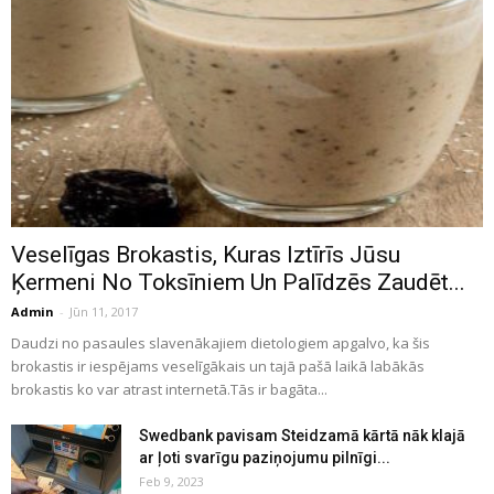
Veselīgas Brokastis, Kuras Iztīrīs Jūsu
Ķermeni No Toksīniem Un Palīdzēs Zaudēt...
Admin
-
Jūn 11, 2017
Daudzi no pasaules slavenākajiem dietologiem apgalvo, ka šis
brokastis ir iespējams veselīgākais un tajā pašā laikā labākās
brokastis ko var atrast internetā.Tās ir bagāta...
Swedbank pavisam Steidzamā kārtā nāk klajā
ar ļoti svarīgu paziņojumu pilnīgi...
Feb 9, 2023