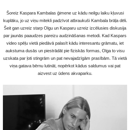
Šoreiz Kaspara Kambalas ģimene uz kādu neilgu laiku kļuvusi
kuplāku, jo uz viņu mitekli padzīvot atbraukuši Kambala brāļa dēli.
Šeit gan uzreiz starp Olgu un Kasparu uzreiz izcēlusies diskusija
par jaunās paaudzes pareizu audzināšanas metodi. Kad Kaspars
video spēļu vietā piedāvā palasīt kādu interesantu grāmatu, iet
aukstuma dusās un piestrādāt pie fiziskās formas, Olga to visu
uzskata par ļoti stingrām un pat nevajadzīgām prasībām. Tā vietā
viņa gatava bērnu lutināt, nopērkot kādus saldumus vai pat
aizvest uz ūdens akvaparku.