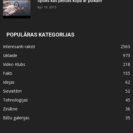
Spoks kas peldas kopā ar puikām
Apr 19, 2015
POPULĀRAS KATEGORIJAS
Interesanti raksti
2563
Izklaide
973
Video Klubs
218
Fakti
155
Idejas
62
Sievietēm
52
Tehnoloģijas
45
Zinātne
36
Bilžu galerijas
35