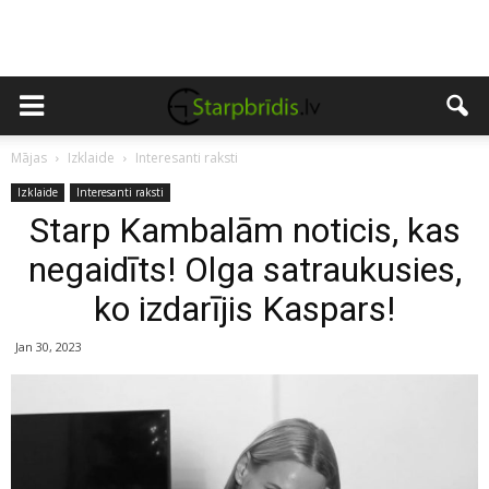
Mājas
Izklaide
Interesanti raksti
Izklaide
Interesanti raksti
Starp Kambalām noticis, kas
negaidīts! Olga satraukusies,
ko izdarījis Kaspars!
Jan 30, 2023