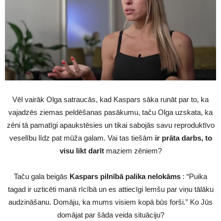
Vēl vairāk Olga satraucās, kad Kaspars sāka runāt par to, ka
vajadzēs ziemas peldēšanas pasākumu, taču Olga uzskata, ka
zēni tā pamatīgi apaukstēsies un tikai sabojās savu reproduktīvo
veselību līdz pat mūža galam. Vai tas tiešām
ir prāta darbs, to
visu likt darīt
maziem zēniem?
Taču gala beigās
Kaspars pilnībā palika nelokāms
: “Puika
tagad ir uzticēti manā rīcībā un es attiecīgi lemšu par viņu tālāku
audzināšanu. Domāju, ka mums visiem kopā būs forši.” Ko Jūs
domājat par šāda veida situāciju?