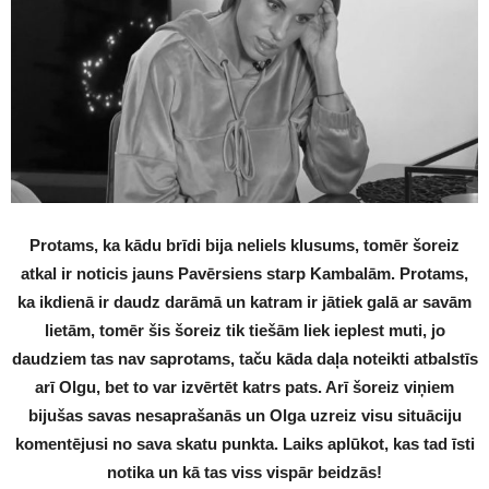
Protams, ka kādu brīdi bija neliels klusums, tomēr šoreiz
atkal ir noticis jauns Pavērsiens starp Kambalām. Protams,
ka ikdienā ir daudz darāmā un katram ir jātiek galā ar savām
lietām, tomēr šis šoreiz tik tiešām liek ieplest muti, jo
daudziem tas nav saprotams, taču kāda daļa noteikti atbalstīs
arī Olgu, bet to var izvērtēt katrs pats. Arī šoreiz viņiem
bijušas savas nesaprašanās un Olga uzreiz visu situāciju
komentējusi no sava skatu punkta. Laiks aplūkot, kas tad īsti
notika un kā tas viss vispār beidzās!