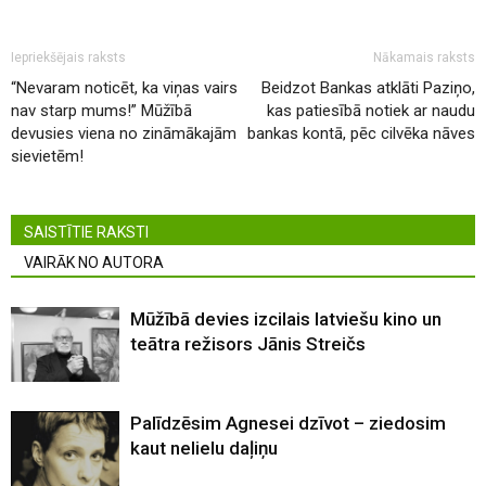
Iepriekšējais raksts
Nākamais raksts
“Nevaram noticēt, ka viņas vairs
Beidzot Bankas atklāti Paziņo,
nav starp mums!” Mūžībā
kas patiesībā notiek ar naudu
devusies viena no zināmākajām
bankas kontā, pēc cilvēka nāves
sievietēm!
SAISTĪTIE RAKSTI
VAIRĀK NO AUTORA
Mūžībā devies izcilais latviešu kino un
teātra režisors Jānis Streičs
Palīdzēsim Agnesei dzīvot – ziedosim
kaut nelielu daļiņu