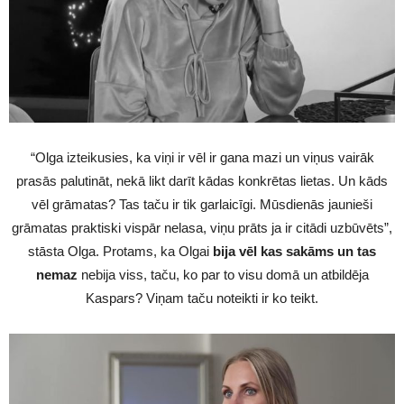
“Olga izteikusies, ka viņi ir vēl ir gana mazi un viņus vairāk
prasās palutināt, nekā likt darīt kādas konkrētas lietas. Un kāds
vēl grāmatas? Tas taču ir tik garlaicīgi. Mūsdienās jaunieši
grāmatas praktiski vispār nelasa, viņu prāts ja ir citādi uzbūvēts”,
stāsta Olga. Protams, ka Olgai
bija vēl kas sakāms un tas
nemaz
nebija viss, taču, ko par to visu domā un atbildēja
Kaspars? Viņam taču noteikti ir ko teikt.