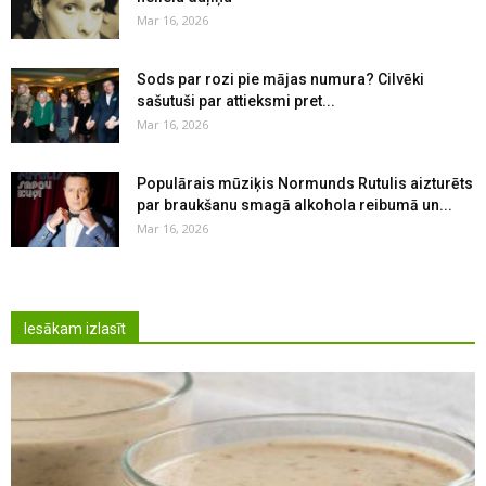
Mar 16, 2026
Sods par rozi pie mājas numura? Cilvēki
sašutuši par attieksmi pret...
Mar 16, 2026
Populārais mūziķis Normunds Rutulis aizturēts
par braukšanu smagā alkohola reibumā un...
Mar 16, 2026
Iesākam izlasīt