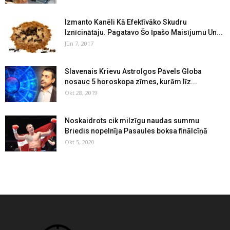
Izmanto Kanēli Kā Efektīvāko Skudru
Iznīcinātāju. Pagatavo Šo Īpašo Maisījumu Un...
Jūn 7, 2017
Slavenais Krievu Astrolgos Pāvels Globa
nosauc 5 horoskopa zīmes, kurām līz...
Okt 28, 2019
Noskaidrots cik milzīgu naudas summu
Briedis nopelnīja Pasaules boksa finālcīņā
Okt 5, 2020