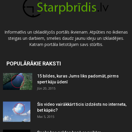
Informatīvs un izklaidējošs portāls ikvienam. Atpūties no ikdienas
steigas un darbiem, smelies daudz jaunu ideju un izklaidējies.
Katram portāla lietotājam savs stūrītis.
POPULĀRĀKIE RAKSTI
15 bildes, kuras Jums liks padomāt, pirms
spert kāju ūdenī
Jūn 20, 2015
Šis video vairākkārt ticis izdzēsts no interneta,
bet kāpēc?
Mai 5, 2015