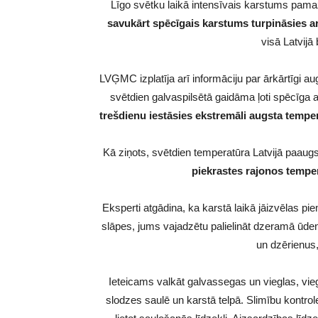
Līgo svētku laikā intensīvais karstums pama
savukārt spēcīgais karstums turpināsies ar
visā Latvijā
LVĢMC izplatīja arī informāciju par ārkārtīgi 
svētdien galvaspilsētā gaidāma ļoti spēcīga 
trešdienu iestāsies ekstremāli augsta tempe
Kā ziņots, svētdien temperatūra Latvijā paaugs
piekrastes rajonos tempe
Eksperti atgādina, ka karstā laikā jāizvēlas p
slāpes, jums vajadzētu palielināt dzeramā ūde
un dzērienus
Ieteicams valkāt galvassegas un vieglas, viegl
slodzes saulē un karstā telpā. Slimību kontro