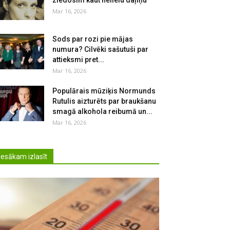
ziedosim kaut nelielu daļiņu
Mar 16, 2026
Sods par rozi pie mājas
numura? Cilvēki sašutuši par
attieksmi pret...
Mar 16, 2026
Populārais mūziķis Normunds
Rutulis aizturēts par braukšanu
smagā alkohola reibumā un...
Mar 16, 2026
Iesākam izlasīt