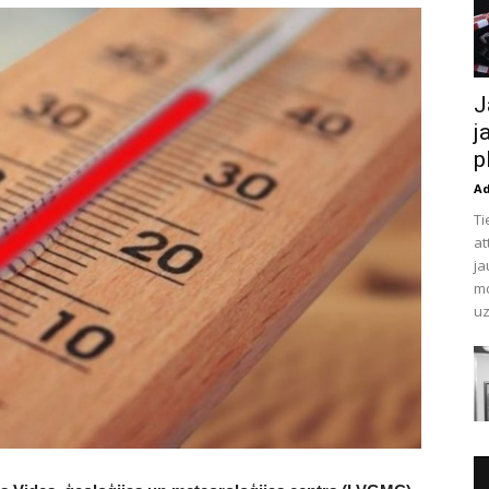
J
j
p
A
Ti
at
ja
mo
uz