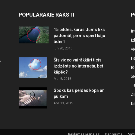
POPULĀRĀKIE RAKSTI
P
15 bildes, kuras Jums liks
In
padomāt, pirms spert kāju
Iz
ūdenī
Jūn 20, 2015
Vi
Fa
s
Šis video vairākkārt ticis
izdzēsts no interneta, bet
a
Id
kāpēc?
Si
Mai 5, 2015
Te
Spoks kas peldas kopā ar
Zi
puikām
Bi
Apr 19, 2015
Reklāmas iespējas
Par mums
Sazi