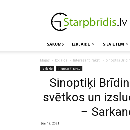
Starpbridis.lv
SĀKUMS
IZKLAIDE
SIEVIETĒM
Mājas
Izklaide
Interesanti raksti
Sinoptiķi Brīd
Izklaide
Interesanti raksti
Sinoptiķi Brīdi
svētkos un izsl
– Sarkan
Jūn 19, 2021