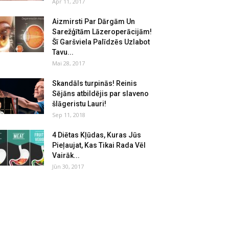
Apr 11, 2017
Aizmirsti Par Dārgām Un
Sarežģītām Lāzeroperācijām!
Šī Garšviela Palīdzēs Uzlabot
Tavu...
Mai 28, 2017
Skandāls turpinās! Reinis
Sējāns atbildējis par slaveno
šlāgeristu Lauri!
Sep 11, 2018
4 Diētas Kļūdas, Kuras Jūs
Pieļaujat, Kas Tikai Rada Vēl
Vairāk...
Jūn 30, 2017