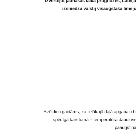
Izvērtējot jaunākās laika prognozes, Latvi
izsniedza valstij visaugstākā līme
Svētdien gaidāms, ka lielākajā daļā apgabalu b
spēcīgā karstumā – temperatūra daudzvi
paaugstinā