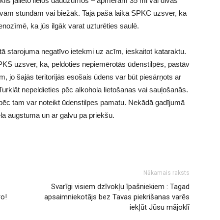
zeklis jālieto lielos daudzumos – apmēram 35 ml vai divas
ivām stundām vai biežāk. Tajā pašā laikā SPKC uzsver, ka
nozīmē, ka jūs ilgāk varat uzturēties saulē.
letā starojuma negatīvo ietekmi uz acīm, ieskaitot kataraktu.
SPKS uzsver, ka, peldoties nepiemērotās ūdenstilpēs, pastāv
, jo ​​šajās teritorijās esošais ūdens var būt piesārņots ar
urklāt nepeldieties pēc alkohola lietošanas vai sauļošanās.
i pēc tam var noteikt ūdenstilpes pamatu. Nekādā gadījumā
iela augstuma un ar galvu pa priekšu.
Nākamais raksts
Svarīgi visiem dzīvokļu īpašniekiem : Tagad
ro!
apsaimniekotājs bez Tavas piekrišanas varēs
iekļūt Jūsu mājoklī