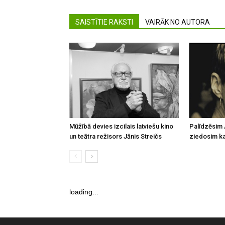
SAISTĪTIE RAKSTI
VAIRĀK NO AUTORA
Mūžībā devies izcilais latviešu kino
Palīdzēsim 
un teātra režisors Jānis Streičs
ziedosim kau
loading...