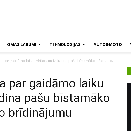
OMAS LABUMI
TEHNOLOĢIJAS
AUTO&MOTO
ina par gaidāmo laiku svētkos un izsludina pašu bīstamāko – Sarkano...
na par gaidāmo laiku
udina pašu bīstamāko
o brīdinājumu