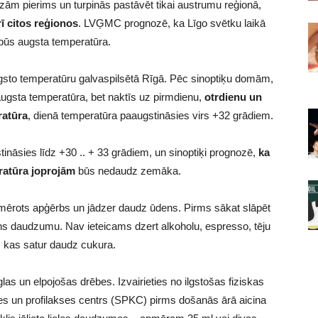
zām pierims un turpinās pastāvēt tikai austrumu reģionā,
ī citos reģionos
. LVĢMC prognozē, ka Līgo svētku laikā
 būs augsta temperatūra.
augsto temperatūru galvaspilsētā Rīgā. Pēc sinoptiķu domām,
augsta temperatūra, bet naktīs uz pirmdienu,
otrdienu un
ratūra
, dienā temperatūra paaugstināsies virs +32 grādiem.
tināsies līdz +30 .. + 33 grādiem, un sinoptiķi prognozē,
ka
ratūra joprojām
būs nedaudz zemāka.
iemērots apģērbs un jādzer daudz ūdens. Pirms sākat slāpēt
ns daudzumu. Nav ieteicams dzert alkoholu, espresso, tēju
, kas satur daudz cukura.
as un elpojošas drēbes. Izvairieties no ilgstošas ​​fiziskas
les un profilakses centrs (SPKC) pirms došanās ārā aicina