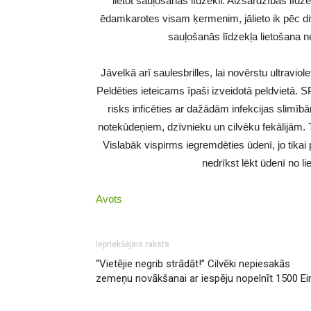
lietot sauļošanās līdzekli. Aizsardzības līd
ēdamkarotes visam ķermenim, jālieto ik pēc d
sauļošanās līdzekļa lietošana ne
Jāvelkā arī saulesbrilles, lai novērstu ultravio
Peldēties ieteicams īpaši izveidotā peldvietā. 
risks inficēties ar dažādām infekcijas slimībām
notekūdeņiem, dzīvnieku un cilvēku fekālijām. T
Vislabāk vispirms iegremdēties ūdenī, jo tika
nedrīkst lēkt ūdenī no l
Avots
Iepriekšējais raksts
“Vietējie negrib strādāt!” Cilvēki nepiesakās
zemeņu novākšanai ar iespēju nopelnīt 1500 Ei