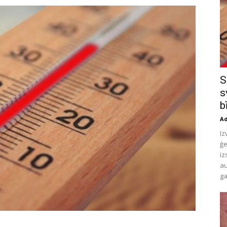
S
s
b
A
Iz
ģe
iz
au
ga