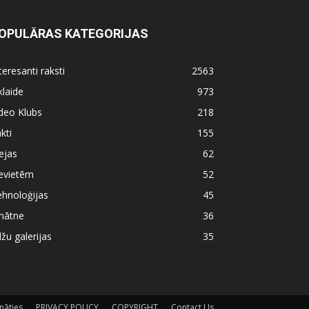
OPULĀRAS KATEGORIJAS
teresanti raksti
2563
klaide
973
deo Klubs
218
kti
155
ejas
62
evietēm
52
hnoloģijas
45
nātne
36
lžu galerijas
35
nāties
PRIVACY POLICY
COPYRIGHT
Contact Us