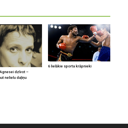
6 lielākie sporta krāpnieki
Agnesei dzīvot –
t nelielu daļiņu