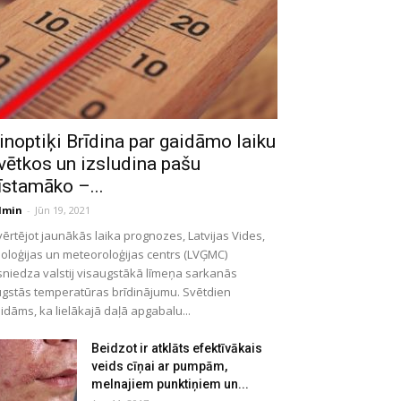
inoptiķi Brīdina par gaidāmo laiku
vētkos un izsludina pašu
īstamāko –...
dmin
-
Jūn 19, 2021
vērtējot jaunākās laika prognozes, Latvijas Vides,
oloģijas un meteoroloģijas centrs (LVĢMC)
sniedza valstij visaugstākā līmeņa sarkanās
gstās temperatūras brīdinājumu. Svētdien
idāms, ka lielākajā daļā apgabalu...
Beidzot ir atklāts efektīvākais
veids cīņai ar pumpām,
melnajiem punktiņiem un...