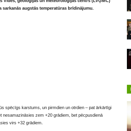
jas Vides, ģeoloģijas un meteoroloģijas centrs (LVĢMC)
ņa sarkanās augstās temperatūras brīdinājumu.
ūs spēcīgs karstums, un pirmdien un otrdien – pat ārkārtīgi
et nesamazināsies zem +20 grādiem, bet pēcpusdienā
sies virs +32 grādiem.