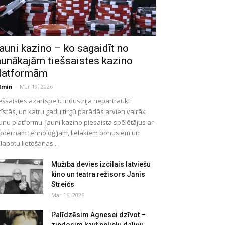
auni kazino – ko sagaidīt no
aunākajām tiešsaistes kazino
latformām
dmin
-
Mar 19, 2026
ešsaistes azartspēļu industrija nepārtraukti
tīstās, un katru gadu tirgū parādās arvien vairāk
unu platformu. Jauni kazino piesaista spēlētājus ar
dernām tehnoloģijām, lielākiem bonusiem un
labotu lietošanas...
Mūžībā devies izcilais latviešu
kino un teātra režisors Jānis
Streičs
Mar 16, 2026
Palīdzēsim Agnesei dzīvot –