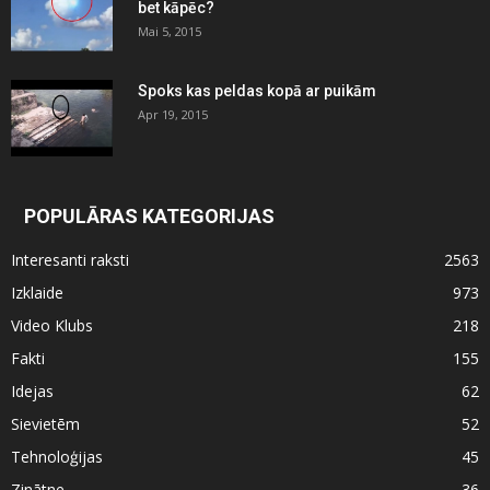
bet kāpēc?
Mai 5, 2015
Spoks kas peldas kopā ar puikām
Apr 19, 2015
POPULĀRAS KATEGORIJAS
Interesanti raksti
2563
Izklaide
973
Video Klubs
218
Fakti
155
Idejas
62
Sievietēm
52
Tehnoloģijas
45
Zinātne
36