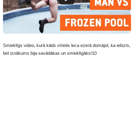
Smieklīgs video, kurā kāds vīrietis leca ezerā domājot, ka ielūzīs,
bet iznākums bija savādākas un smieklīgāks!10