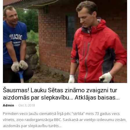
Šausmas! Lauku Sētas zināmo zvaigzni tur
aizdomās par slepkavību… Atklājas baisas...
Admin
-
Okt 3, 2018
Pirmdien veco ļaužu ciematiņā Īrijā pēc “strīda” miris 73 gadus vecs
vīrietis, ziņo raidorganizācija BBC. Saskaņā ar vietējo izdevumu ziņām,
aizdomās par slepkavību turēts...