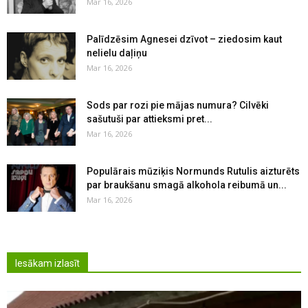
Mar 16, 2026
Palīdzēsim Agnesei dzīvot – ziedosim kaut
nelielu daļiņu
Mar 16, 2026
Sods par rozi pie mājas numura? Cilvēki
sašutuši par attieksmi pret...
Mar 16, 2026
Populārais mūziķis Normunds Rutulis aizturēts
par braukšanu smagā alkohola reibumā un...
Mar 16, 2026
Iesākam izlasīt