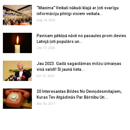
“Maxima” Veikali nākuši klajā ar ļoti svarīgu
informāciju pilnīgi visiem veikala...
Aug 14, 2022
Pavisam pēkšņā nāvē no pasaules prom devies
Latvijā ļoti populārs un...
Okt 17, 2020
Jau 2023. Gadā sagaidāmas milzu izmaiņas
visā valstī! Šī jaunā lieta...
Jūn 12, 2022
20 Interesantas Bildes No Deviņdesmitajiem,
Kuras Tev Atgādinās Par Bērnību Un...
Mai 30, 2017