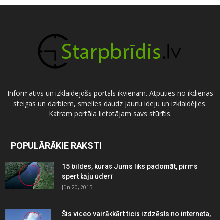
Informatīvs un izklaidējošs portāls ikvienam. Atpūties no ikdienas
steigas un darbiem, smelies daudz jaunu ideju un izklaidējies.
Katram portāla lietotājam savs stūrītis.
POPULĀRĀKIE RAKSTI
15 bildes, kuras Jums liks padomāt, pirms
spert kāju ūdenī
Jūn 20, 2015
Šis video vairākkārt ticis izdzēsts no interneta,