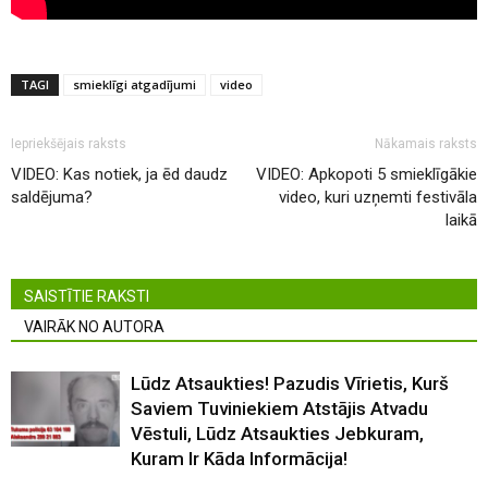
TAGI
smieklīgi atgadījumi
video
Iepriekšējais raksts
Nākamais raksts
VIDEO: Kas notiek, ja ēd daudz
VIDEO: Apkopoti 5 smieklīgākie
saldējuma?
video, kuri uzņemti festivāla
laikā
SAISTĪTIE RAKSTI
VAIRĀK NO AUTORA
Lūdz Atsaukties! Pazudis Vīrietis, Kurš
Saviem Tuviniekiem Atstājis Atvadu
Vēstuli, Lūdz Atsaukties Jebkuram,
Kuram Ir Kāda Informācija!