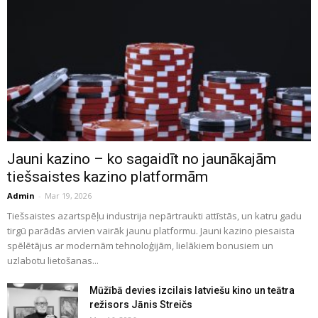
Jauni kazino – ko sagaidīt no jaunākajām
tiešsaistes kazino platformām
Admin
-
Mar 19, 2026
Tiešsaistes azartspēļu industrija nepārtraukti attīstās, un katru gadu
tirgū parādās arvien vairāk jaunu platformu. Jauni kazino piesaista
spēlētājus ar modernām tehnoloģijām, lielākiem bonusiem un
uzlabotu lietošanas...
Mūžībā devies izcilais latviešu kino un teātra
režisors Jānis Streičs