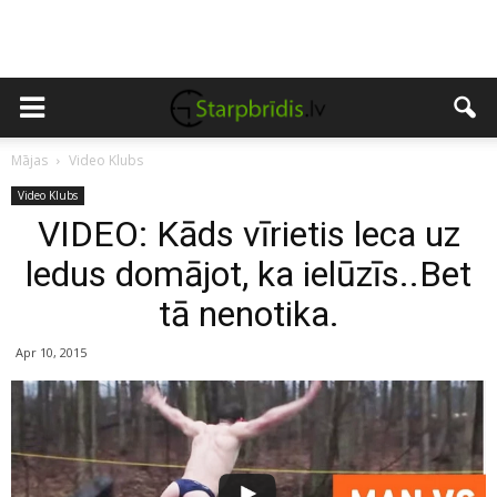
Mājas
Video Klubs
Video Klubs
VIDEO: Kāds vīrietis leca uz
ledus domājot, ka ielūzīs..Bet
tā nenotika.
Apr 10, 2015