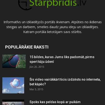
Informatīvs un izklaidējošs portāls ikvienam. Atpūties no ikdienas
steigas un darbiem, smelies daudz jaunu ideju un izklaidējies.
Katram portāla lietotājam savs stūrītis.
POPULĀRĀKIE RAKSTI
15 bildes, kuras Jums liks padomāt, pirms
spert kāju ūdenī
Jūn 20, 2015
Šis video vairākkārt ticis izdzēsts no interneta,
bet kāpēc?
Mai 5, 2015
Spoks kas peldas kopā ar puikām