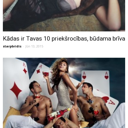
Kādas ir Tavas 10 priekšrocības, būdama brīva
starpbridis
-
Jūn 13, 2015