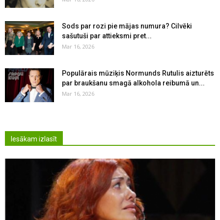
Sods par rozi pie mājas numura? Cilvēki
sašutuši par attieksmi pret...
Mar 16, 2026
Populārais mūziķis Normunds Rutulis aizturēts
par braukšanu smagā alkohola reibumā un...
Mar 16, 2026
Iesākam izlasīt