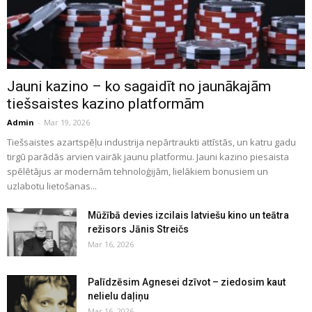
Jauni kazino – ko sagaidīt no jaunākajām
tiešsaistes kazino platformām
Admin
-
Mar 19, 2026
Tiešsaistes azartspēļu industrija nepārtraukti attīstās, un katru gadu
tirgū parādās arvien vairāk jaunu platformu. Jauni kazino piesaista
spēlētājus ar modernām tehnoloģijām, lielākiem bonusiem un
uzlabotu lietošanas...
Mūžībā devies izcilais latviešu kino un teātra
režisors Jānis Streičs
Mar 16, 2026
Palīdzēsim Agnesei dzīvot – ziedosim kaut
nelielu daļiņu
Mar 16, 2026