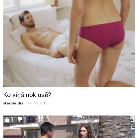
Ko viņš noklusē?
starpbridis
-
Mai 15, 2015