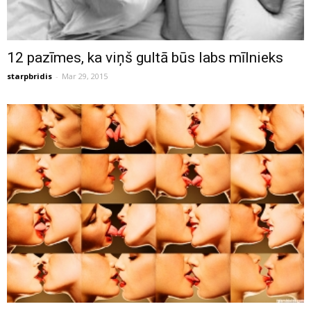
12 pazīmes, ka viņš gultā būs labs mīlnieks
starpbridis
-
Mar 29, 2015