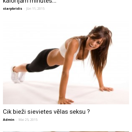
kalorijām minūtes...
starpbridis
-
Jūn 11, 2015
Cik bieži sievietes vēlas seksu ?
Admin
-
Mai 25, 2015