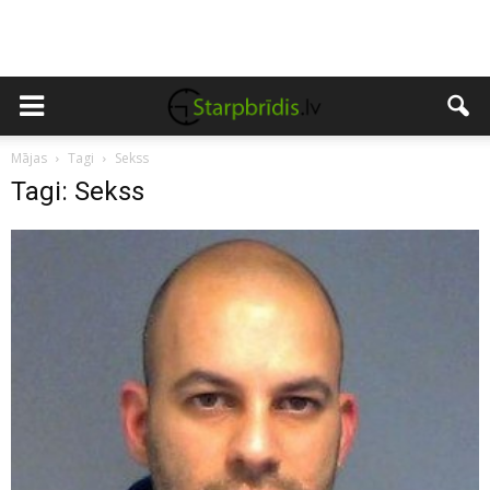
Mājas
Tagi
Sekss
Tagi: Sekss