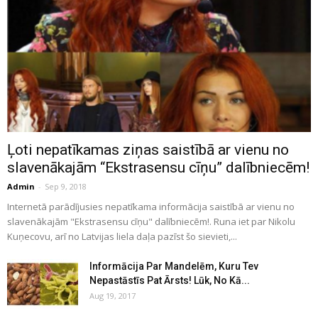
Ļoti nepatīkamas ziņas saistībā ar vienu no
slavenākajām “Ekstrasensu cīņu” dalībniecēm!
Admin
-
Sep 9, 2018
Internetā parādījusies nepatīkama informācija saistībā ar vienu no
slavenākajām "Ekstrasensu cīņu" dalībniecēm!. Runa iet par Nikolu
Kuņecovu, arī no Latvijas liela daļa pazīst šo sievieti,...
Informācija Par Mandelēm, Kuru Tev
Nepastāstīs Pat Ārsts! Lūk, No Kā...
Aug 19, 2017