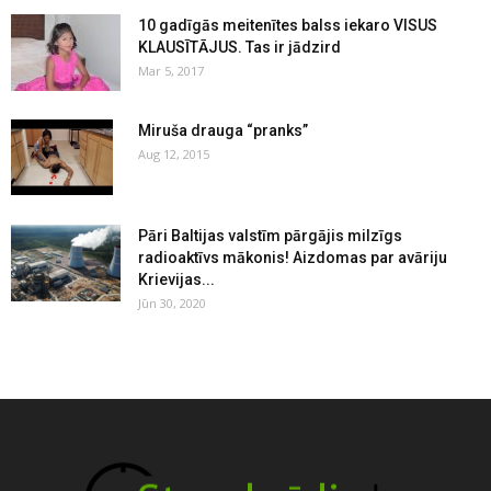
10 gadīgās meitenītes balss iekaro VISUS
KLAUSĪTĀJUS. Tas ir jādzird
Mar 5, 2017
Miruša drauga “pranks”
Aug 12, 2015
Pāri Baltijas valstīm pārgājis milzīgs
radioaktīvs mākonis! Aizdomas par avāriju
Krievijas...
Jūn 30, 2020