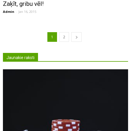
Zaķīt, gribu vēl!
Admin
-
Jan 16, 2015
1
2
Jaunakie raksti