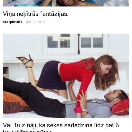
Viņa neķītrās fantāzijas.
starpbridis
-
Jūn 12, 2015
Vai Tu zināji, ka sekss sadedzina līdz pat 6